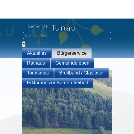
Aktuelles
Bürgerservice
Rathaus
Gemeindeleben
Tourismus
Breitband / Glasfaser
Erklärung zur Barrierefreiheit