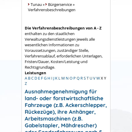
Tunau
»
Bürgerservice
»
Verfahrensbeschreibungen
Die Verfahrensbeschreibungen von A - Z
enthalten zu den staatlichen
Verwaltungsdienstleistungen jeweils alle
wesentlichen Informationen zu
Voraussetzungen, zuständiger Stelle,
Verfahrensablauf, erforderlichen Unterlagen,
Fristen/Dauer, Kosten/Leistung und
Rechtsgrundlage.
Leistungen
A
B
C
D
E
F
G
H
I
J
K
L
M
N
O
P
Q
R
S
T
U
V
W
X
Y
Z
Ausnahmegenehmigung für
land- oder forstwirtschaftliche
Fahrzeuge (z.B. Ackerschlepper,
Rückezüge), ihre Anhänger,
Arbeitsmaschinen (z.B.
Gabelstapler, Mähdrescher)