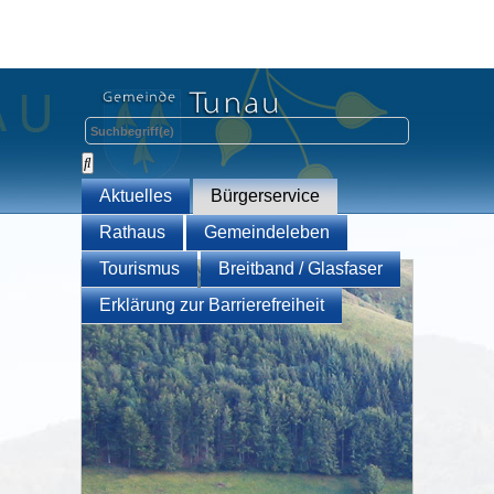
Aktuelles
Bürgerservice
Rathaus
Gemeindeleben
Tourismus
Breitband / Glasfaser
Erklärung zur Barrierefreiheit