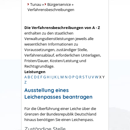
Tunau
»
Bürgerservice
»
Verfahrensbeschreibungen
Die Verfahrensbeschreibungen von A - Z
enthalten zu den staatlichen
Verwaltungsdienstleistungen jeweils alle
wesentlichen Informationen zu
Voraussetzungen, zuständiger Stelle,
Verfahrensablauf, erforderlichen Unterlagen,
Fristen/Dauer, Kosten/Leistung und
Rechtsgrundlage.
Leistungen
A
B
C
D
E
F
G
H
I
J
K
L
M
N
O
P
Q
R
S
T
U
V
W
X
Y
Z
Ausstellung eines
Leichenpasses beantragen
Für die Überführung einer Leiche über die
Grenzen der Bundesrepublik Deutschland
hinaus benötigen Sie einen Leichenpass.
Zuständige Stelle