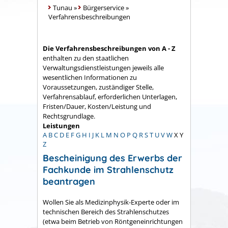
Tunau
»
Bürgerservice
»
Verfahrensbeschreibungen
Die Verfahrensbeschreibungen von A - Z
enthalten zu den staatlichen
Verwaltungsdienstleistungen jeweils alle
wesentlichen Informationen zu
Voraussetzungen, zuständiger Stelle,
Verfahrensablauf, erforderlichen Unterlagen,
Fristen/Dauer, Kosten/Leistung und
Rechtsgrundlage.
Leistungen
A
B
C
D
E
F
G
H
I
J
K
L
M
N
O
P
Q
R
S
T
U
V
W
X
Y
Z
Bescheinigung des Erwerbs der
Fachkunde im Strahlenschutz
beantragen
Wollen Sie als Medizinphysik-Experte oder im
technischen Bereich des Strahlenschutzes
(etwa beim Betrieb von Röntgeneinrichtungen