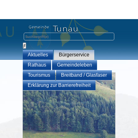
Aktuelles
Bürgerservice
Rathaus
Gemeindeleben
Tourismus
Breitband / Glasfaser
Erklärung zur Barrierefreiheit