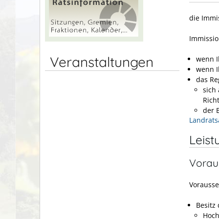
die Immi
Immissio
Veranstaltungen
wenn I
wenn Ih
das Re
sich
Rich
der 
Landrats
Leist
Vorau
Vorausse
Besitz
Hoch