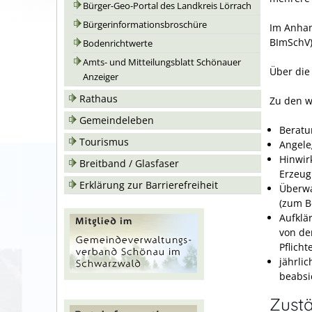
Bürger-Geo-Portal des Landkreis Lörrach
Bürgerinformationsbroschüre
Im Anhan
BImSchV) 
Bodenrichtwerte
Amts- und Mitteilungsblatt Schönauer
Über die
Anzeiger
Rathaus
Zu den w
Gemeindeleben
Beratu
Tourismus
Angele
Hinwir
Breitband / Glasfaser
Erzeug
Erklärung zur Barrierefreiheit
Überwa
(zum B
Aufklä
von de
Pflich
jährli
beabs
Zustä