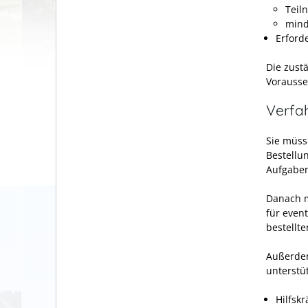
Teil
mind
Erforde
Die zust
Vorausse
Verfa
Sie müss
Bestellun
Aufgaben
Danach m
für even
bestellt
Außerdem
unterstüt
Hilfsk