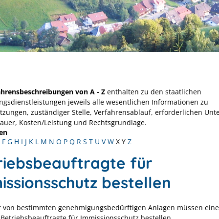
ahrensbeschreibungen von A - Z
enthalten zu den staatlichen
ngsdienstleistungen jeweils alle wesentlichen Informationen zu
tzungen, zuständiger Stelle, Verfahrensablauf, erforderlichen Unt
Dauer, Kosten/Leistung und Rechtsgrundlage.
en
F
G
H
I
J
K
L
M
N
O
P
Q
R
S
T
U
V
W
X
Y
Z
riebsbeauftragte für
issionsschutz bestellen
r von bestimmten genehmigungsbedürftigen Anlagen müssen eine
Betriebsbeauftragte für Immissionsschutz bestellen.