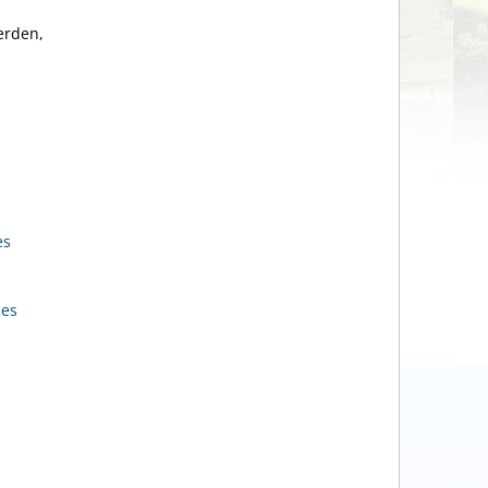
erden,
es
zes