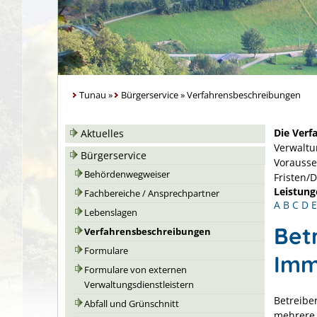
Tunau
»
Bürgerservice
»
Verfahrensbeschreibungen
Die Verf
Aktuelles
Verwaltu
Bürgerservice
Vorausse
Behördenwegweiser
Fristen/
Leistung
Fachbereiche / Ansprechpartner
A
B
C
D
E
Lebenslagen
Bet
Verfahrensbeschreibungen
Formulare
Imm
Formulare von externen
Verwaltungsdienstleistern
Betreibe
Abfall und Grünschnitt
mehrere 