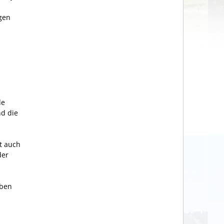
gen
de
nd die
lt auch
der
aben