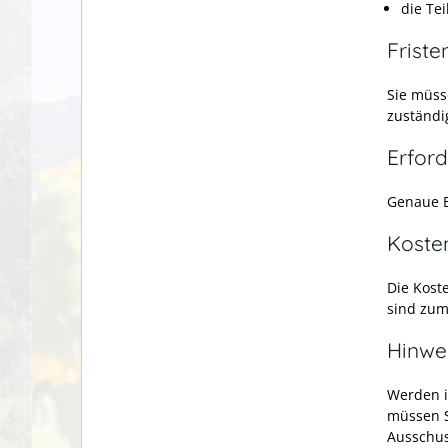
die Te
Friste
Sie müss
zuständig
Erford
Genaue 
Koste
Die Kost
sind zum
Hinwe
Werden i
müssen S
Ausschus