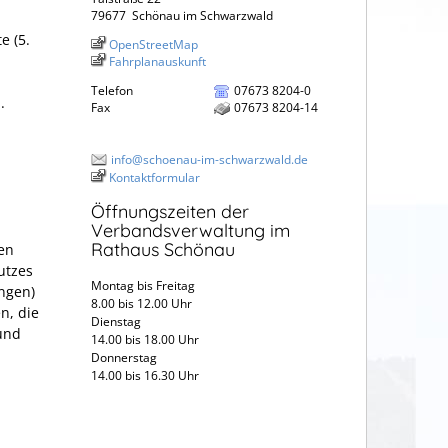
79677
Schönau im Schwarzwald
e (5.
OpenStreetMap
Fahrplanauskunft
Telefon
07673 8204-0
.
Fax
07673 8204-14
info@schoenau-im-schwarzwald.de
Kontaktformular
Öffnungszeiten der
Verbandsverwaltung im
Rathaus Schönau
en
utzes
Montag bis Freitag
ngen)
8.00 bis 12.00 Uhr
n, die
Dienstag
und
14.00 bis 18.00 Uhr
Donnerstag
14.00 bis 16.30 Uhr