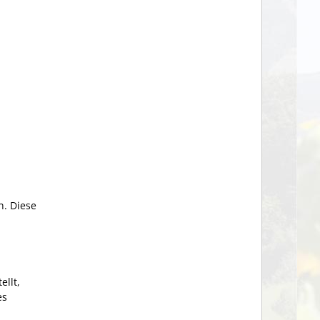
n. Diese
llt,
es