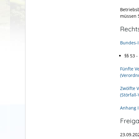
Betriebs
müssen S
Recht
Bundes-I
§§ 53 
Fünfte V
(Verordn
Zwölfte 
(Störfall
Anhang I
Freig
23.09.2