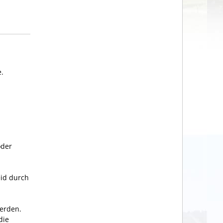
e.
oder
id durch
erden.
die