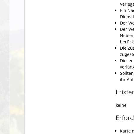
Verlege
Ein Na
Dienst
Der We
Der We
Nebenb
berück
Die Zu
zugeste
Dieser
verlän
Sollte
ihr An
Friste
keine
Erford
Karte 