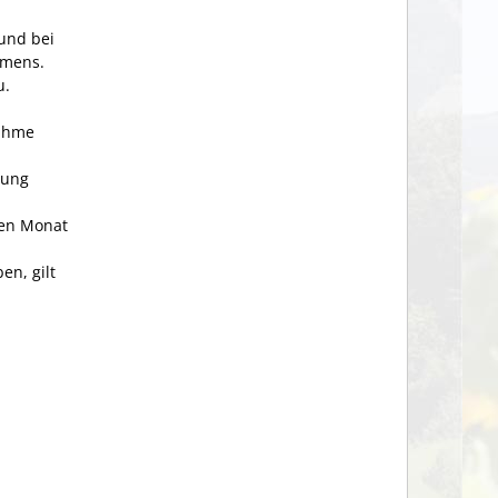
und bei
hmens.
u.
nahme
lung
nen Monat
en, gilt