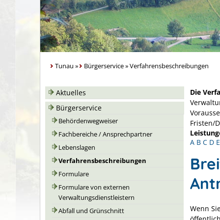
Tunau
»
Bürgerservice
»
Verfahrensbeschreibungen
Die Verf
Aktuelles
Verwaltu
Bürgerservice
Vorausse
Behördenwegweiser
Fristen/
Leistung
Fachbereiche / Ansprechpartner
A
B
C
D
E
Lebenslagen
Bre
Verfahrensbeschreibungen
Formulare
Ant
Formulare von externen
Verwaltungsdienstleistern
Wenn Sie
Abfall und Grünschnitt
öffentli