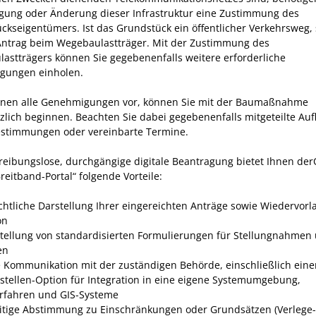
egung oder Änderung dieser Infrastruktur eine Zustimmung des
ckseigentümers. Ist das Grundstück ein öffentlicher Verkehrsweg, 
Antrag beim Wegebaulastträger. Mit der Zustimmung des
astträgers können Sie gegebenenfalls weitere erforderliche
gungen einholen.
hnen alle Genehmigungen vor, können Sie mit der Baumaßnahme
zlich beginnen. Beachten Sie dabei gegebenenfalls mitgeteilte Auf
stimmungen oder vereinbarte Termine.
 reibungslose, durchgängige digitale Beantragung bietet Ihnen der
reitband-Portal“ folgende Vorteile:
chtliche Darstellung Ihrer eingereichten Anträge sowie Wiedervorl
on
stellung von standardisierten Formulierungen für Stellungnahmen
en
e Kommunikation mit der zuständigen Behörde, einschließlich einer
tstellen-Option für Integration in eine eigene Systemumgebung,
rfahren und GIS-Systeme
itige Abstimmung zu Einschränkungen oder Grundsätzen (Verlege-