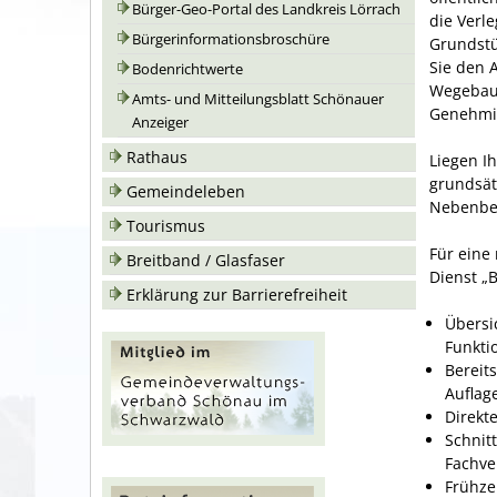
Bürger-Geo-Portal des Landkreis Lörrach
die Verl
Bürgerinformationsbroschüre
Grundstü
Sie den 
Bodenrichtwerte
Wegebaul
Amts- und Mitteilungsblatt Schönauer
Genehmi
Anzeiger
Rathaus
Liegen I
grundsät
Gemeindeleben
Nebenbe
Tourismus
Für eine
Breitband / Glasfaser
Dienst „B
Erklärung zur Barrierefreiheit
Übersi
Funkti
Bereit
Auflag
Direkt
Schnit
Fachve
Frühze