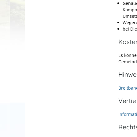
Genaue
Kompon
Umset
Wegere
bei Die
Koste
Es könne
Gemeind
Hinwe
Breitban
Verti
Informat
Recht