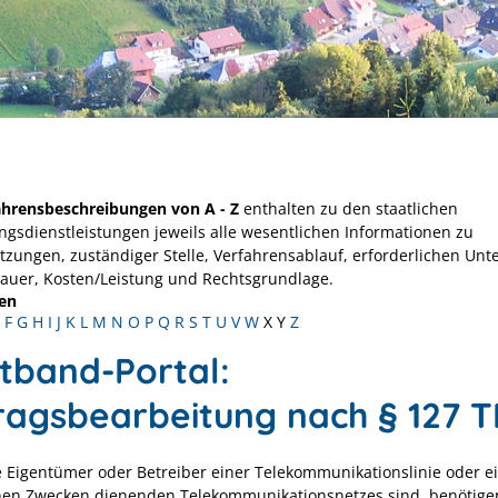
ahrensbeschreibungen von A - Z
enthalten zu den staatlichen
ngsdienstleistungen jeweils alle wesentlichen Informationen zu
tzungen, zuständiger Stelle, Verfahrensablauf, erforderlichen Unt
Dauer, Kosten/Leistung und Rechtsgrundlage.
en
F
G
H
I
J
K
L
M
N
O
P
Q
R
S
T
U
V
W
X
Y
Z
itband-Portal:
ragsbearbeitung nach § 127 
 Eigentümer oder Betreiber einer Telekommunikationslinie oder e
chen Zwecken dienenden Telekommunikationsnetzes sind, benötigen