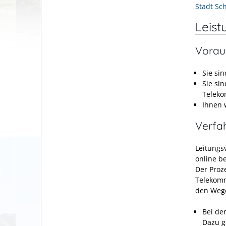
Stadt Sc
Leist
Vorau
Sie si
Sie si
Teleko
Ihnen 
Verfa
Leitungs
online b
Der Proz
Telekom
den Wege
Bei de
Dazu g