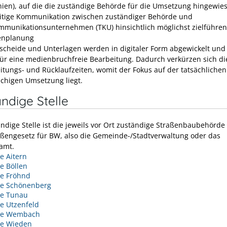
inien), auf die die zuständige Behörde für die Umsetzung hingewie
itige Kommunikation zwischen zuständiger Behörde und
mmunikationsunternehmen (TKU) hinsichtlich möglichst zielführe
enplanung
escheide und Unterlagen werden in digitaler Form abgewickelt und
für eine medienbruchfreie Bearbeitung. Dadurch verkürzen sich di
itungs- und Rücklaufzeiten, womit der Fokus auf der tatsächliche
lächigen Umsetzung liegt.
ndige Stelle
ändige Stelle ist die jeweils vor Ort zuständige Straßenbaubehörde
ßengesetz für BW, also die Gemeinde-/Stadtverwaltung oder das
amt.
 Aitern
e Böllen
e Fröhnd
e Schönenberg
e Tunau
e Utzenfeld
de Wembach
e Wieden