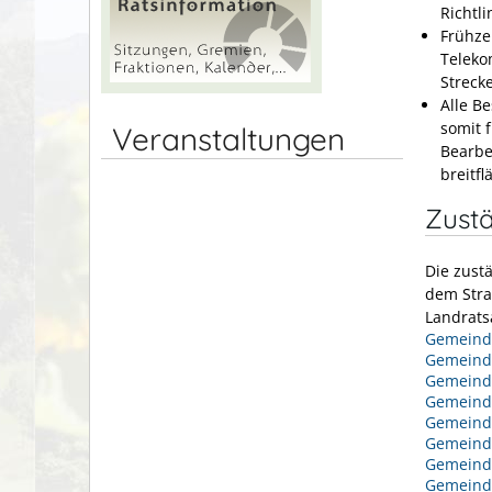
Richtl
Frühze
Teleko
Streck
Alle B
somit 
Veranstaltungen
Bearbe
breitf
Zustä
Die zust
dem Stra
Landrats
Gemeinde
Gemeind
Gemeind
Gemeind
Gemeind
Gemeind
Gemein
Gemeind