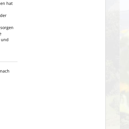
sen hat
nder
 sorgen
e
n und
 nach