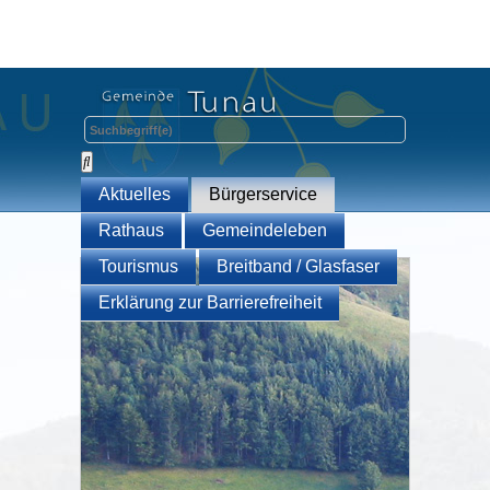
Aktuelles
Bürgerservice
Rathaus
Gemeindeleben
Tourismus
Breitband / Glasfaser
Erklärung zur Barrierefreiheit