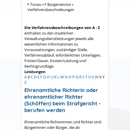
Tunau
»
Bürgerservice
»
Verfahrensbeschreibungen
Die Verfahrensbeschreibungen von A - Z
enthalten zu den staatlichen
Verwaltungsdienstleistungen jeweils alle
wesentlichen Informationen zu
Voraussetzungen, zuständiger Stelle,
Verfahrensablauf, erforderlichen Unterlagen,
Fristen/Dauer, Kosten/Leistung und
Rechtsgrundlage.
Leistungen
A
B
C
D
E
F
G
H
I
J
K
L
M
N
O
P
Q
R
S
T
U
V
W
X
Y
Z
Ehrenamtliche Richterin oder
ehrenamtlicher Richter
(Schöffen) beim Strafgericht -
berufen werden
Ehrenamtliche Richterinnen und Richter sind
Bürgerinnen oder Bürger, die als