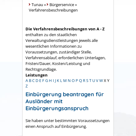
Tunau
»
Bürgerservice
»
Verfahrensbeschreibungen
Die Verfahrensbeschreibungen von A - Z
enthalten zu den staatlichen
Verwaltungsdienstleistungen jeweils alle
wesentlichen Informationen zu
Voraussetzungen, zuständiger Stelle,
Verfahrensablauf, erforderlichen Unterlagen,
Fristen/Dauer, Kosten/Leistung und
Rechtsgrundlage.
Leistungen
A
B
C
D
E
F
G
H
I
J
K
L
M
N
O
P
Q
R
S
T
U
V
W
X
Y
Z
Einbürgerung beantragen für
Ausländer mit
Einbürgerungsanspruch
Sie haben unter bestimmten Voraussetzungen
einen Anspruch auf Einbürgerung.