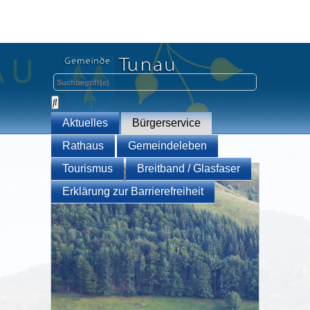
Aktuelles
Bürgerservice
Rathaus
Gemeindeleben
Tourismus
Breitband / Glasfaser
Erklärung zur Barrierefreiheit