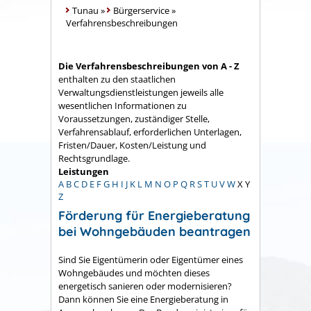
Tunau
»
Bürgerservice
»
Verfahrensbeschreibungen
Die Verfahrensbeschreibungen von A - Z
enthalten zu den staatlichen
Verwaltungsdienstleistungen jeweils alle
wesentlichen Informationen zu
Voraussetzungen, zuständiger Stelle,
Verfahrensablauf, erforderlichen Unterlagen,
Fristen/Dauer, Kosten/Leistung und
Rechtsgrundlage.
Leistungen
A
B
C
D
E
F
G
H
I
J
K
L
M
N
O
P
Q
R
S
T
U
V
W
X
Y
Z
Förderung für Energieberatung
bei Wohngebäuden beantragen
Sind Sie Eigentümerin oder Eigentümer eines
Wohngebäudes und möchten dieses
energetisch sanieren oder modernisieren?
Dann können Sie eine Energieberatung in