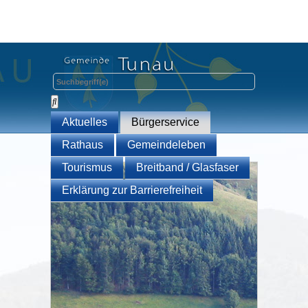
Aktuelles
Bürgerservice
Rathaus
Gemeindeleben
Tourismus
Breitband / Glasfaser
Erklärung zur Barrierefreiheit