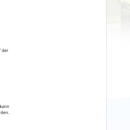
f der
 kann
rden.