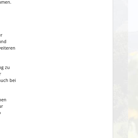
ommen.
er
und
weiteren
ng zu
r
auch bei
chen
ur
o