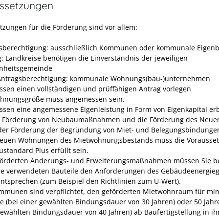
ssetzungen
tzungen für die Förderung sind vor allem:
sberechtigung: ausschließlich Kommunen oder kommunale Eigenb
g: Landkreise benötigen die Einverständnis der jeweiligen
nheitsgemeinde
Antragsberechtigung: kommunale Wohnungs(bau-)unternehmen
ssen einen vollständigen und prüffähigen Antrag vorlegen
hnungsgröße muss angemessen sein.
ssen eine angemessene Eigenleistung in Form von Eigenkapital er
e Förderung von Neubaumaßnahmen und die Förderung des Neue
der Förderung der Begründung von Miet- und Belegungsbindunge
euen Wohnungen des Mietwohnungsbestands muss die Vorausse
standard Plus erfüllt sein.
förderten Änderungs- und Erweiterungsmaßnahmen müssen Sie b
ie verwendeten Bauteile den Anforderungen des Gebäudeenergieg
entsprechen (zum Beispiel den Richtlinien zum U-Wert).
mmunen sind verpflichtet, den geförderten Mietwohnraum für mi
re (bei einer gewählten Bindungsdauer von 30 Jahren) oder 50 Jahre
gewählten Bindungsdauer von 40 Jahren) ab Baufertigstellung in i