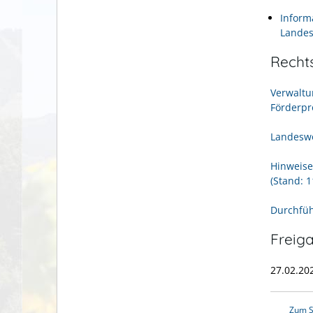
Inform
Landes
Recht
Verwaltu
Förderp
Landesw
Hinweise
(Stand: 1
Durchfü
Freig
27.02.20
Zum S