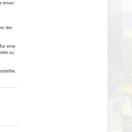
e einen
er der
für eine
iete zu
stellte.
s