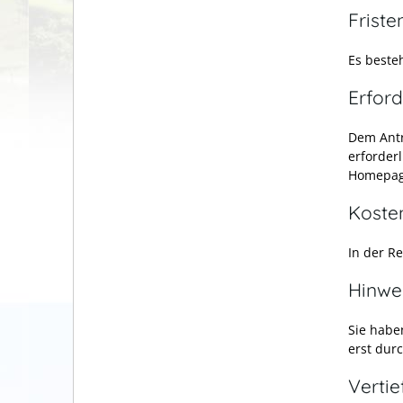
Friste
Es besteh
Erford
Dem Antr
erforder
Homepag
Koste
In der Re
Hinwe
Sie habe
erst dur
Verti