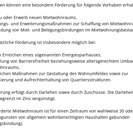
 können eine besondere Förderung für folgende Vorhaben erhal
u oder Erwerb neuen Mietwohnraums,
ngs- und Erweiterungsmaßnahmen zur Schaffung von Mietwohnr
dung von Miet- und Belegungsbindungen im Mietwohnungsbesta
ätzliche Förderung ist insbesondere möglich bei:
 Erreichen eines sogenannten Energiesparhauses,
llung von Barrierefreiheit beziehungsweise altersgerechtem Umba
ohnraums,
lichen Maßnahmen zur Gestaltung des Wohnumfeldes sowie zur
isierung und Aufrechterhaltung von Quartiersstrukturen.
erung erfolgt durch Darlehen sowie durch Zuschüsse. Die Darlehen
begrenzt im Zins vergünstigt.
rderte Mietwohnraum ist für einen Zeitraum von wahlweise 30 ode
ugunsten von allgemein wohnberechtigten Haushalten gebunden
gsbindung).