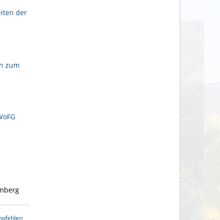
iten der
en zum
LWoFG
emberg
mpfehlen