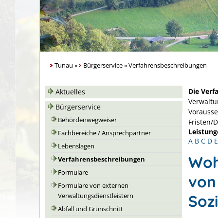
Tunau
»
Bürgerservice
»
Verfahrensbeschreibungen
Die Verf
Aktuelles
Verwaltu
Bürgerservice
Vorausse
Behördenwegweiser
Fristen/
Leistung
Fachbereiche / Ansprechpartner
A
B
C
D
E
Lebenslagen
Woh
Verfahrensbeschreibungen
Formulare
von
Formulare von externen
Soz
Verwaltungsdienstleistern
Abfall und Grünschnitt