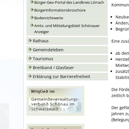
Bürger-Geo-Portal des Landkreis Lörrach
Kommunen
Bürgerinformationsbroschüre
Neuba
Bodenrichtwerte
Änderu
Amts- und Mitteilungsblatt Schönauer
Begrün
Anzeiger
Rathaus
Eine zus
Gemeindeleben
ab dem
Tourismus
Herste
Mietw
Breitband / Glasfaser
zusätz
Erklärung zur Barrierefreiheit
Stabil
Die Förd
zeitlich 
Der gefö
Jahren z
(Belegun