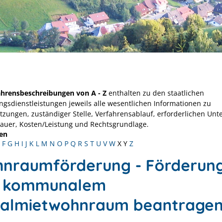
ahrensbeschreibungen von A - Z
enthalten zu den staatlichen
ngsdienstleistungen jeweils alle wesentlichen Informationen zu
tzungen, zuständiger Stelle, Verfahrensablauf, erforderlichen Unt
Dauer, Kosten/Leistung und Rechtsgrundlage.
en
F
G
H
I
J
K
L
M
N
O
P
Q
R
S
T
U
V
W
X
Y
Z
nraumförderung - Förderun
 kommunalem
ialmietwohnraum beantrage