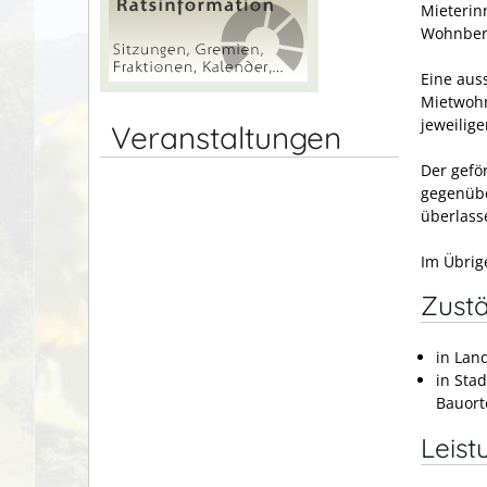
Mieterin
Wohnbere
Eine aus
Mietwohn
jeweilig
Veranstaltungen
Der gefö
gegenübe
überlass
Im Übrig
Zustä
in Lan
in Sta
Bauort
Leist