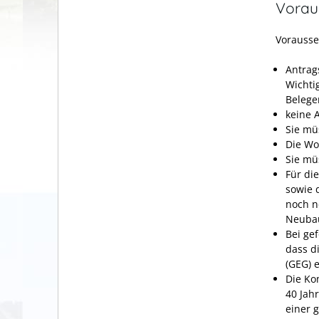
Vorau
Vorausse
Antrag
Wichti
Belege
keine 
Sie mü
Die Wo
Sie mü
Für di
sowie 
noch n
Neubau
Bei ge
dass d
(GEG) 
Die Ko
40 Jah
einer 