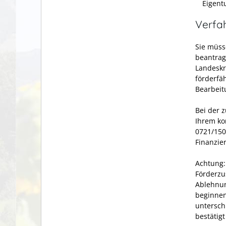
Eigent
Verfa
Sie müss
beantrag
Landeskr
förderfä
Bearbeit
Bei der 
Ihrem ko
0721/150
Finanzie
Achtung:
Förderzu
Ablehnun
beginnen
untersch
bestätig