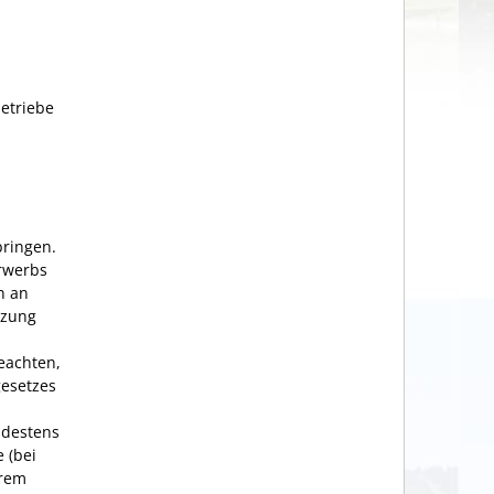
etriebe
bringen.
rwerbs
n an
tzung
eachten,
esetzes
ndestens
 (bei
hrem