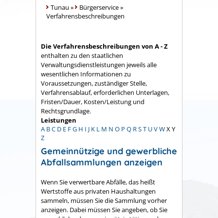
Tunau
»
Bürgerservice
»
Verfahrensbeschreibungen
Die Verfahrensbeschreibungen von A - Z
enthalten zu den staatlichen
Verwaltungsdienstleistungen jeweils alle
wesentlichen Informationen zu
Voraussetzungen, zuständiger Stelle,
Verfahrensablauf, erforderlichen Unterlagen,
Fristen/Dauer, Kosten/Leistung und
Rechtsgrundlage.
Leistungen
A
B
C
D
E
F
G
H
I
J
K
L
M
N
O
P
Q
R
S
T
U
V
W
X
Y
Z
Gemeinnützige und gewerbliche
Abfallsammlungen anzeigen
Wenn Sie verwertbare Abfälle, das heißt
Wertstoffe aus privaten Haushaltungen
sammeln, müssen Sie die Sammlung vorher
anzeigen. Dabei müssen Sie angeben, ob Sie