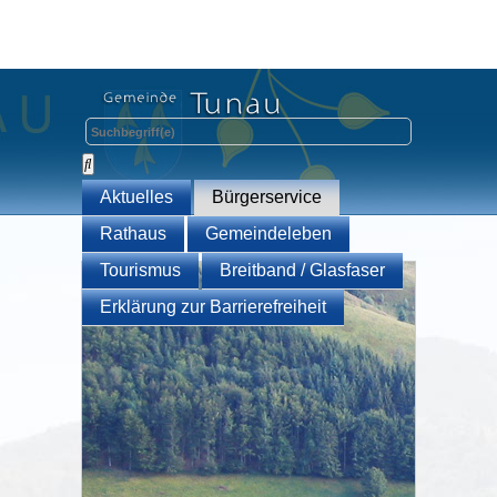
Aktuelles
Bürgerservice
Rathaus
Gemeindeleben
Tourismus
Breitband / Glasfaser
Erklärung zur Barrierefreiheit