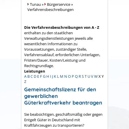
Tunau
»
Bürgerservice
»
Verfahrensbeschreibungen
Die Verfahrensbeschreibungen von A - Z
enthalten zu den staatlichen
Verwaltungsdienstleistungen jeweils alle
wesentlichen Informationen zu
Voraussetzungen, zuständiger Stelle,
Verfahrensablauf, erforderlichen Unterlagen,
Fristen/Dauer, Kosten/Leistung und
Rechtsgrundlage.
Leistungen
A
B
C
D
E
F
G
H
I
J
K
L
M
N
O
P
Q
R
S
T
U
V
W
X
Y
Z
Gemeinschaftslizenz für den
gewerblichen
Güterkraftverkehr beantragen
Sie beabsichtigen, geschäftsmäßig oder gegen
Entgelt Güter in Deutschland mit
Kraftfahrzeugen zu transportieren?