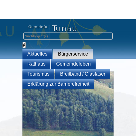
Aktuelles
Bürgerservice
Rathaus
Gemeindeleben
Tourismus
Breitband / Glasfaser
Erklärung zur Barrierefreiheit