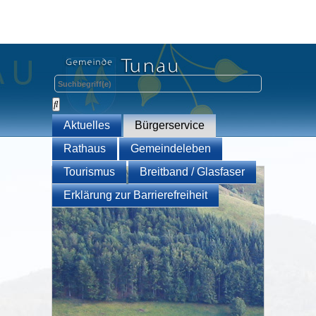
Aktuelles
Bürgerservice
Rathaus
Gemeindeleben
Tourismus
Breitband / Glasfaser
Erklärung zur Barrierefreiheit