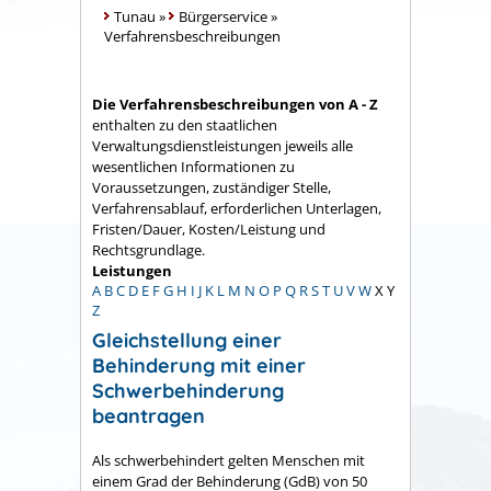
Tunau
»
Bürgerservice
»
Verfahrensbeschreibungen
Die Verfahrensbeschreibungen von A - Z
enthalten zu den staatlichen
Verwaltungsdienstleistungen jeweils alle
wesentlichen Informationen zu
Voraussetzungen, zuständiger Stelle,
Verfahrensablauf, erforderlichen Unterlagen,
Fristen/Dauer, Kosten/Leistung und
Rechtsgrundlage.
Leistungen
A
B
C
D
E
F
G
H
I
J
K
L
M
N
O
P
Q
R
S
T
U
V
W
X
Y
Z
Gleichstellung einer
Behinderung mit einer
Schwerbehinderung
beantragen
Als schwerbehindert gelten Menschen mit
einem Grad der Behinderung (GdB) von 50