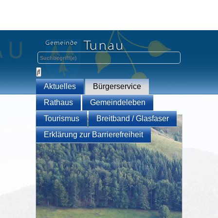
Aktuelles
Bürgerservice
Rathaus
Gemeindeleben
Tourismus
Breitband / Glasfaser
Erklärung zur Barrierefreiheit