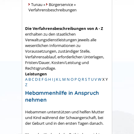
Tunau
»
Bürgerservice
»
Verfahrensbeschreibungen
Die Verfahrensbeschreibungen von A - Z
enthalten zu den staatlichen
Verwaltungsdienstleistungen jeweils alle
wesentlichen Informationen zu
Voraussetzungen, zuständiger Stelle,
Verfahrensablauf, erforderlichen Unterlagen,
Fristen/Dauer, Kosten/Leistung und
Rechtsgrundlage.
Leistungen
A
B
C
D
E
F
G
H
I
J
K
L
M
N
O
P
Q
R
S
T
U
V
W
X
Y
Z
Hebammenhilfe in Anspruch
nehmen
Hebammen unterstützen und helfen Mutter
und Kind während der Schwangerschaft, bei
der Geburt und in den ersten Tagen danach.