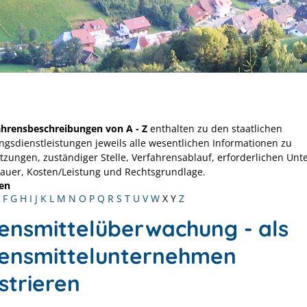
ahrensbeschreibungen von A - Z
enthalten zu den staatlichen
ngsdienstleistungen jeweils alle wesentlichen Informationen zu
tzungen, zuständiger Stelle, Verfahrensablauf, erforderlichen Unt
Dauer, Kosten/Leistung und Rechtsgrundlage.
en
F
G
H
I
J
K
L
M
N
O
P
Q
R
S
T
U
V
W
X
Y
Z
ensmittelüberwachung - als
ensmittelunternehmen
strieren