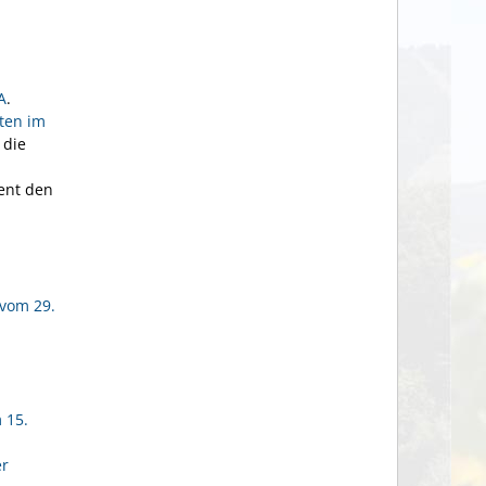
A
.
iten im
 die
ient den
 vom 29.
 15.
er