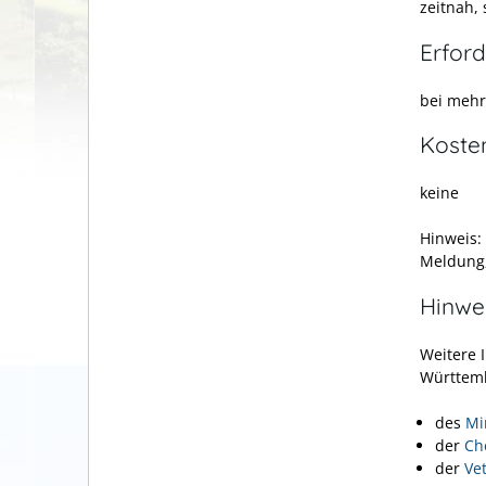
zeitnah,
Erford
bei mehr
Koste
keine
Hinweis:
Meldung,
Hinwe
Weitere 
Württemb
des
Mi
der
Ch
der
Ve