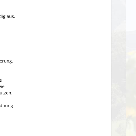
dig aus.
ierung.
e
wie
utzen.
ordnung