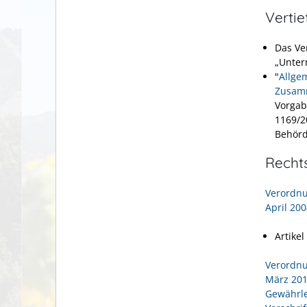
Verti
Das Ve
„Unter
"
Allge
Zusamm
Vorgab
1169/2
Behörd
Recht
Verordnu
April 20
Artikel
Verordnu
März 201
Gewährle