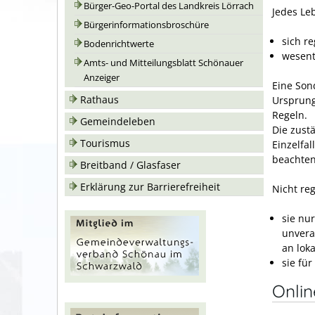
Bürger-Geo-Portal des Landkreis Lörrach
Jedes Le
Bürgerinformationsbroschüre
sich re
Bodenrichtwerte
wesent
Amts- und Mitteilungsblatt Schönauer
Anzeiger
Eine Son
Rathaus
Ursprung
Regeln.
Gemeindeleben
Die zust
Tourismus
Einzelfal
beachten
Breitband / Glasfaser
Erklärung zur Barrierefreiheit
Nicht reg
sie nu
unvera
an lok
sie fü
Onli