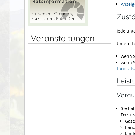
Anzeig
Zustä
jede unt
Veranstaltungen
Untere L
wenn S
wenn S
Landrats
Leist
Vorau
Sie hab
Dazu z
Gast
hand
land