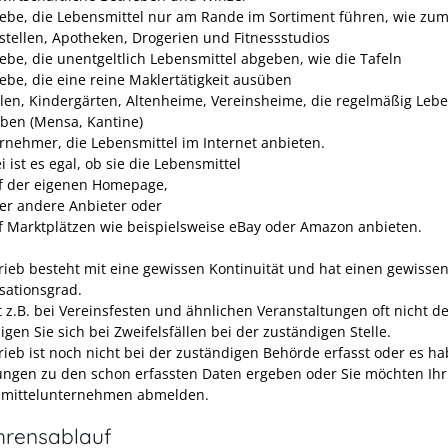
iebe, die Lebensmittel nur am Rande im Sortiment führen, wie zum
stellen, Apotheken, Drogerien und Fitnessstudios
iebe, die unentgeltlich Lebensmittel abgeben, wie die Tafeln
iebe, die eine reine Maklertätigkeit ausüben
len, Kindergärten, Altenheime, Vereinsheime, die regelmäßig Lebe
ben (Mensa, Kantine)
rnehmer, die Lebensmittel im Internet anbieten.
 ist es egal, ob sie die Lebensmittel
f der eigenen Homepage,
er andere Anbieter oder
f Marktplätzen wie beispielsweise eBay oder Amazon anbieten.
trieb besteht mit eine gewissen Kontinuität und hat einen gewisse
sationsgrad.
t z.B. bei Vereinsfesten und ähnlichen Veranstaltungen oft nicht der
gen Sie sich bei Zweifelsfällen bei der zuständigen Stelle.
trieb ist noch nicht bei der zuständigen Behörde erfasst oder es ha
ngen zu den schon erfassten Daten ergeben oder Sie möchten Ihr
mittelunternehmen abmelden.
hrensablauf