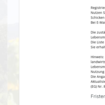
Registrie
Nutzen S
Schicken 
Bei E-Mai
Die zustä
Lebensm
Die Liste
Sie erha
Hinweis:
landwirt
Lebensmi
Nutzung 
Die Anga
Aktualis
(EG) Nr.
Friste