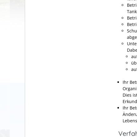
Betr
Tank
Betr
Betr
Schu
abge
Unte
Dabei
au
üb
au
Ihr Be
Organi
Dies is
Erkundi
Ihr Be
Änderu
Lebens
Verfa