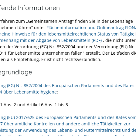
efende Informationen
rfahren zum „Gemeinsamen Antrag“ finden Sie in der Lebenslage
nehmen führen“ unter
Flächeninformation und Onlineantrag FION
meine Hinweise für den lebensmittelrechtlichen Status von Tätigke
enhang mit der Abgabe von Lebensmitteln (PDF)
, die nicht unter
en der Verordnung (EG) Nr. 852/2004 und der Verordnung (EU) Nr.
011 für Lebensmittelunternehmen fallen" erstellt. Der Leitfaden d
en als Empfehlung. Er ist nicht rechtsverbindlich.
sgrundlage
ng (EG) Nr. 852/2004 des Europäischen Parlaments und des Rates
04 über Lebensmittelhygiene
:
 1 Abs. 2 und Artikel 6 Abs. 1 bis 3
ng (EU) 2017/625 des Europäischen Parlaments und des Rates vom
7 über amtliche Kontrollen und andere amtliche Tätigkeiten zur
istung der Anwendung des Lebens- und Futtermittelrechts und d