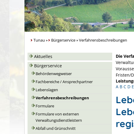
Tunau
»
Bürgerservice
»
Verfahrensbeschreibungen
Die Verf
Aktuelles
Verwaltu
Bürgerservice
Vorausse
Behördenwegweiser
Fristen/
Leistung
Fachbereiche / Ansprechpartner
A
B
C
D
E
Lebenslagen
Leb
Verfahrensbeschreibungen
Formulare
Leb
Formulare von externen
regi
Verwaltungsdienstleistern
Abfall und Grünschnitt