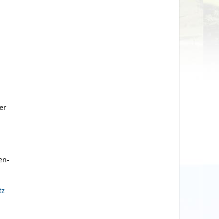
er
en-
tz