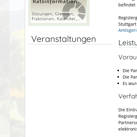
befindet
Register
Stuttgar
Amtsgeri
Veranstaltungen
Leist
Vorau
Die Pa
Die Pa
Es wur
Verfa
Die Eint
Registerg
Partners
elektron