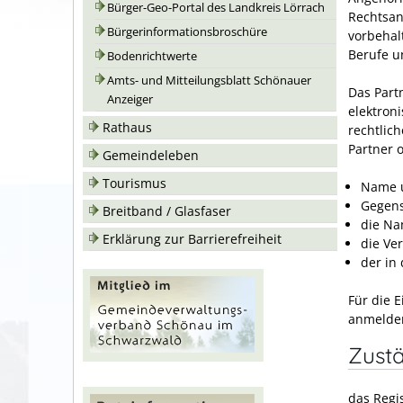
Bürger-Geo-Portal des Landkreis Lörrach
Rechtsan
Bürgerinformationsbroschüre
vorbehal
Berufe u
Bodenrichtwerte
Amts- und Mitteilungsblatt Schönauer
Das Partn
Anzeiger
elektroni
Rathaus
rechtlic
Partner 
Gemeindeleben
Tourismus
Name u
Gegens
Breitband / Glasfaser
die Na
Erklärung zur Barrierefreiheit
die Ve
der in
Für die 
anmelde
Zustä
das Regis