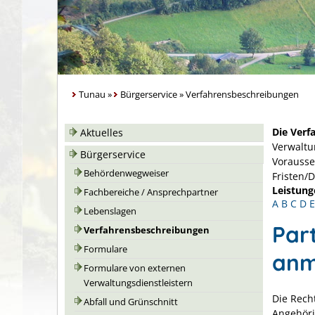
Tunau
»
Bürgerservice
»
Verfahrensbeschreibungen
Die Verf
Aktuelles
Verwaltu
Bürgerservice
Vorausse
Behördenwegweiser
Fristen/
Leistung
Fachbereiche / Ansprechpartner
A
B
C
D
E
Lebenslagen
Par
Verfahrensbeschreibungen
Formulare
anm
Formulare von externen
Verwaltungsdienstleistern
Die Recht
Abfall und Grünschnitt
Angehöri