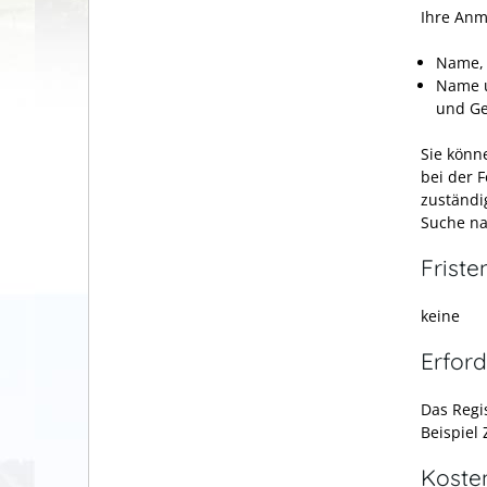
Ihre Anm
Name, 
Name u
und Ge
Sie könn
bei der 
zuständi
Suche na
Friste
keine
Erford
Das Regi
Beispiel
Koste