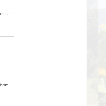
annheim,
n beim