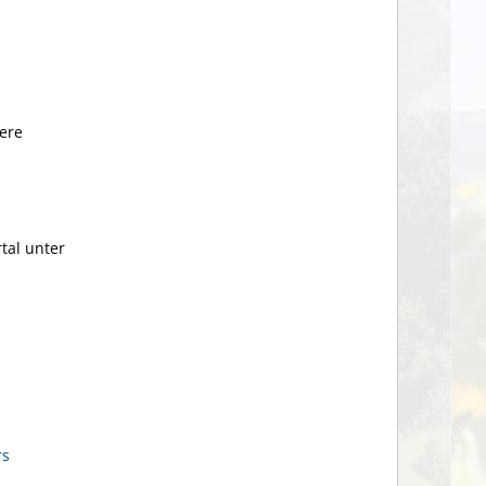
dere
tal unter
rs