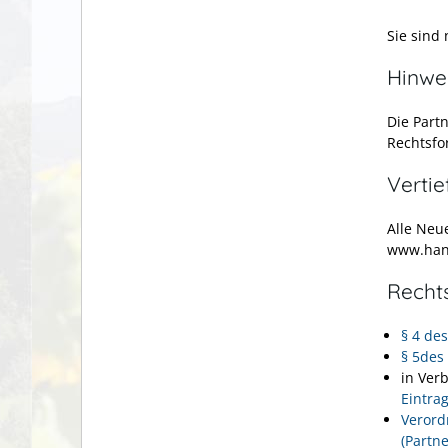
Sie sind
Hinwe
Die Partn
Rechtsfo
Verti
Alle Neu
www.hand
Recht
§ 4 de
§ 5des
in Ver
Eintra
Verord
(Partn