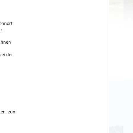
ohnort
r.
 Ihnen
bei der
gen, zum