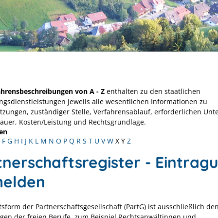
ahrensbeschreibungen von A - Z
enthalten zu den staatlichen
ngsdienstleistungen jeweils alle wesentlichen Informationen zu
tzungen, zuständiger Stelle, Verfahrensablauf, erforderlichen Unt
Dauer, Kosten/Leistung und Rechtsgrundlage.
en
F
G
H
I
J
K
L
M
N
O
P
Q
R
S
T
U
V
W
X
Y
Z
tnerschaftsregister - Eintrag
elden
sform der Partnerschaftsgesellschaft (PartG) ist ausschließlich de
gen der freien Berufe, zum Beispiel Rechtsanwältinnen und