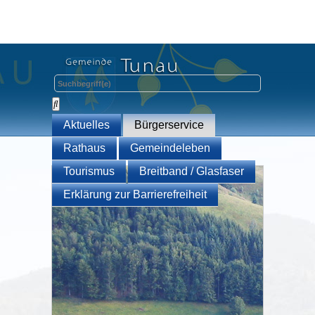
Aktuelles
Bürgerservice
Rathaus
Gemeindeleben
Tourismus
Breitband / Glasfaser
Erklärung zur Barrierefreiheit