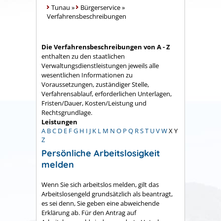
Tunau
»
Bürgerservice
»
Verfahrensbeschreibungen
Die Verfahrensbeschreibungen von A - Z
enthalten zu den staatlichen
Verwaltungsdienstleistungen jeweils alle
wesentlichen Informationen zu
Voraussetzungen, zuständiger Stelle,
Verfahrensablauf, erforderlichen Unterlagen,
Fristen/Dauer, Kosten/Leistung und
Rechtsgrundlage.
Leistungen
A
B
C
D
E
F
G
H
I
J
K
L
M
N
O
P
Q
R
S
T
U
V
W
X
Y
Z
Persönliche Arbeitslosigkeit
melden
Wenn Sie sich arbeitslos melden, gilt das
Arbeitslosengeld grundsätzlich als beantragt,
es sei denn, Sie geben eine abweichende
Erklärung ab. Für den Antrag auf