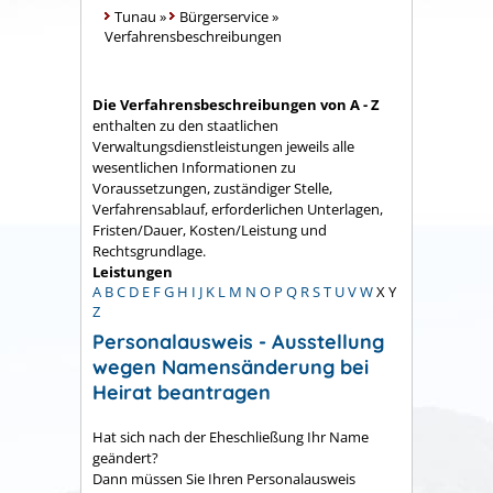
Tunau
»
Bürgerservice
»
Verfahrensbeschreibungen
Die Verfahrensbeschreibungen von A - Z
enthalten zu den staatlichen
Verwaltungsdienstleistungen jeweils alle
wesentlichen Informationen zu
Voraussetzungen, zuständiger Stelle,
Verfahrensablauf, erforderlichen Unterlagen,
Fristen/Dauer, Kosten/Leistung und
Rechtsgrundlage.
Leistungen
A
B
C
D
E
F
G
H
I
J
K
L
M
N
O
P
Q
R
S
T
U
V
W
X
Y
Z
Personalausweis - Ausstellung
wegen Namensänderung bei
Heirat beantragen
Hat sich nach der Eheschließung Ihr Name
geändert?
Dann müssen Sie Ihren Personalausweis