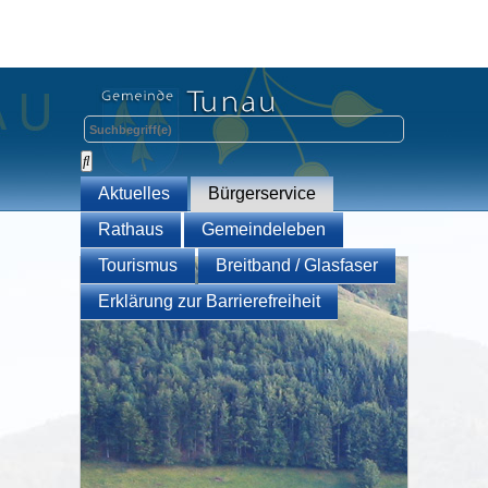
Aktuelles
Bürgerservice
Rathaus
Gemeindeleben
Tourismus
Breitband / Glasfaser
Erklärung zur Barrierefreiheit