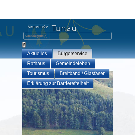
Aktuelles
Bürgerservice
Rathaus
Gemeindeleben
Tourismus
Breitband / Glasfaser
Erklärung zur Barrierefreiheit