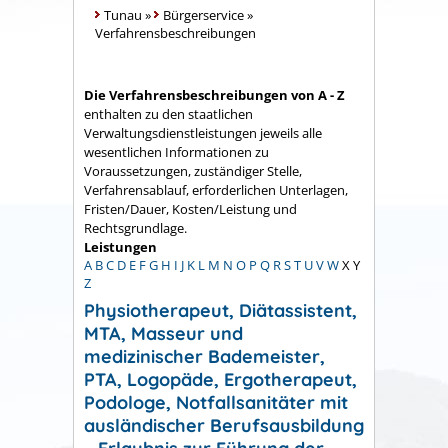
Tunau
»
Bürgerservice
»
Verfahrensbeschreibungen
Die Verfahrensbeschreibungen von A - Z
enthalten zu den staatlichen
Verwaltungsdienstleistungen jeweils alle
wesentlichen Informationen zu
Voraussetzungen, zuständiger Stelle,
Verfahrensablauf, erforderlichen Unterlagen,
Fristen/Dauer, Kosten/Leistung und
Rechtsgrundlage.
Leistungen
A
B
C
D
E
F
G
H
I
J
K
L
M
N
O
P
Q
R
S
T
U
V
W
X
Y
Z
Physiotherapeut, Diätassistent,
MTA, Masseur und
medizinischer Bademeister,
PTA, Logopäde, Ergotherapeut,
Podologe, Notfallsanitäter mit
ausländischer Berufsausbildung