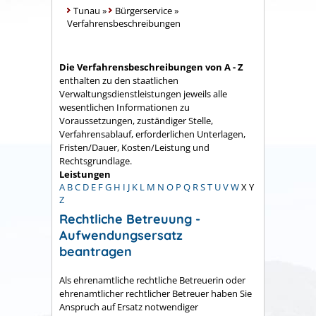
Tunau
»
Bürgerservice
»
Verfahrensbeschreibungen
Die Verfahrensbeschreibungen von A - Z
enthalten zu den staatlichen
Verwaltungsdienstleistungen jeweils alle
wesentlichen Informationen zu
Voraussetzungen, zuständiger Stelle,
Verfahrensablauf, erforderlichen Unterlagen,
Fristen/Dauer, Kosten/Leistung und
Rechtsgrundlage.
Leistungen
A
B
C
D
E
F
G
H
I
J
K
L
M
N
O
P
Q
R
S
T
U
V
W
X
Y
Z
Rechtliche Betreuung -
Aufwendungsersatz
beantragen
Als ehrenamtliche rechtliche Betreuerin oder
ehrenamtlicher rechtlicher Betreuer haben Sie
Anspruch auf Ersatz notwendiger