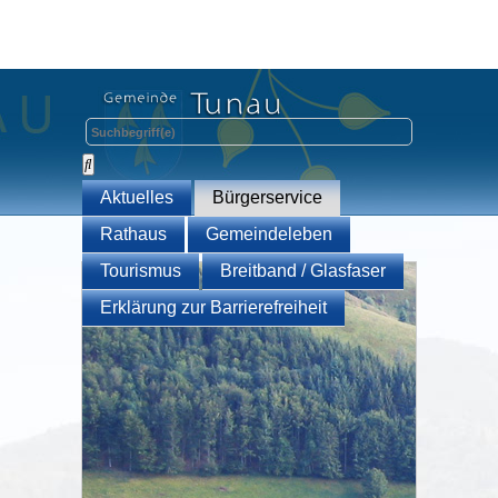
Aktuelles
Bürgerservice
Rathaus
Gemeindeleben
Tourismus
Breitband / Glasfaser
Erklärung zur Barrierefreiheit