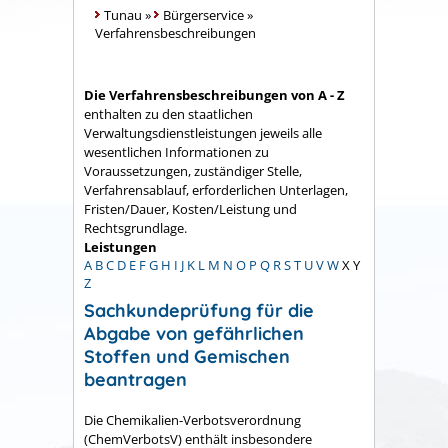
Tunau
»
Bürgerservice
»
Verfahrensbeschreibungen
Die Verfahrensbeschreibungen von A - Z
enthalten zu den staatlichen
Verwaltungsdienstleistungen jeweils alle
wesentlichen Informationen zu
Voraussetzungen, zuständiger Stelle,
Verfahrensablauf, erforderlichen Unterlagen,
Fristen/Dauer, Kosten/Leistung und
Rechtsgrundlage.
Leistungen
A
B
C
D
E
F
G
H
I
J
K
L
M
N
O
P
Q
R
S
T
U
V
W
X
Y
Z
Sachkundeprüfung für die
Abgabe von gefährlichen
Stoffen und Gemischen
beantragen
Die Chemikalien-Verbotsverordnung
(ChemVerbotsV) enthält insbesondere