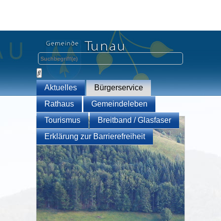
Aktuelles
Bürgerservice
Rathaus
Gemeindeleben
Tourismus
Breitband / Glasfaser
Erklärung zur Barrierefreiheit