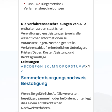
Tunau
»
Bürgerservice
»
Verfahrensbeschreibungen
Die Verfahrensbeschreibungen von A - Z
enthalten zu den staatlichen
Verwaltungsdienstleistungen jeweils alle
wesentlichen Informationen zu
Voraussetzungen, zuständiger Stelle,
Verfahrensablauf, erforderlichen Unterlagen,
Fristen/Dauer, Kosten/Leistung und
Rechtsgrundlage.
Leistungen
A
B
C
D
E
F
G
H
I
J
K
L
M
N
O
P
Q
R
S
T
U
V
W
X
Y
Z
Sammelentsorgungsnachweis
Bestätigung
Wenn Sie gefährliche Abfälle verwerten,
beseitigen, sammeln oder befördern, unterliegt
dies einem abfallrechtlichen
Nachweisverfahren.