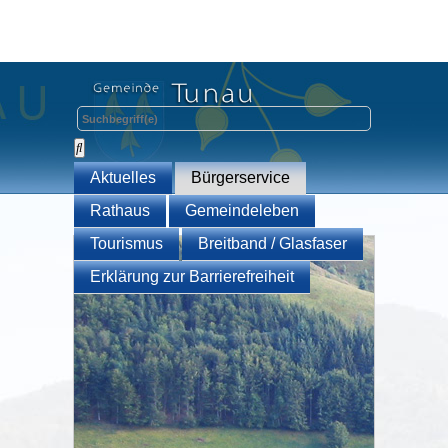
Aktuelles
Bürgerservice
Rathaus
Gemeindeleben
Tourismus
Breitband / Glasfaser
Erklärung zur Barrierefreiheit