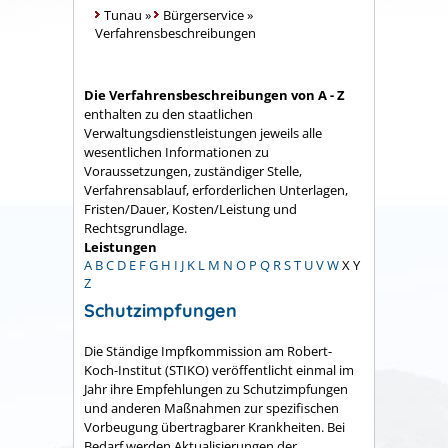
Tunau
»
Bürgerservice
»
Verfahrensbeschreibungen
Die Verfahrensbeschreibungen von A - Z
enthalten zu den staatlichen
Verwaltungsdienstleistungen jeweils alle
wesentlichen Informationen zu
Voraussetzungen, zuständiger Stelle,
Verfahrensablauf, erforderlichen Unterlagen,
Fristen/Dauer, Kosten/Leistung und
Rechtsgrundlage.
Leistungen
A
B
C
D
E
F
G
H
I
J
K
L
M
N
O
P
Q
R
S
T
U
V
W
X
Y
Z
Schutzimpfungen
Die Ständige Impfkommission am Robert-
Koch-Institut (STIKO) veröffentlicht einmal im
Jahr ihre Empfehlungen zu Schutzimpfungen
und anderen Maßnahmen zur spezifischen
Vorbeugung übertragbarer Krankheiten. Bei
Bedarf werden Aktualisierungen der