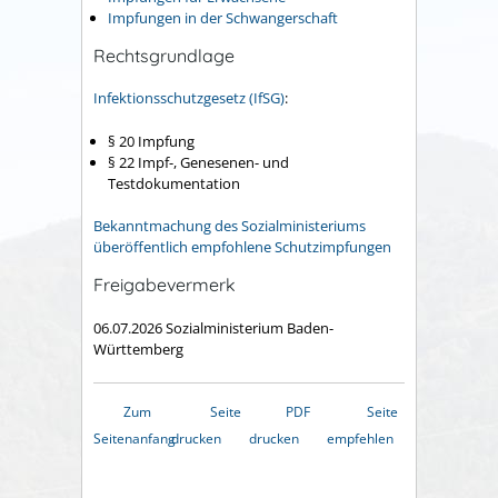
Impfungen in der Schwangerschaft
Rechtsgrundlage
Infektionsschutzgesetz (IfSG)
:
§
20 Impfung
§ 22
Impf-, Genesenen- und
Testdokumentation
Bekanntmachung des Sozialministeriums
überöffentlich empfohlene Schutzimpfungen
Freigabevermerk
06.07.2026
Sozialministerium Baden-
Württemberg
Zum
Seite
PDF
Seite
Seitenanfang
drucken
drucken
empfehlen