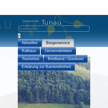
Aktuelles
Bürgerservice
Rathaus
Gemeindeleben
Tourismus
Breitband / Glasfaser
Erklärung zur Barrierefreiheit