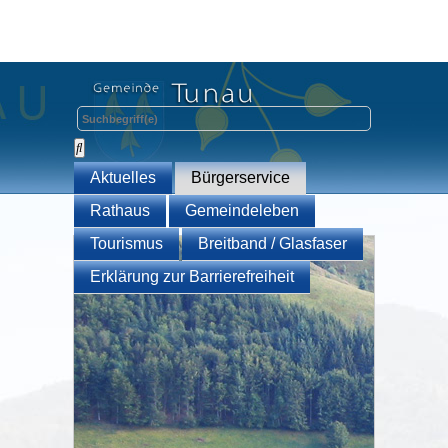
Aktuelles
Bürgerservice
Rathaus
Gemeindeleben
Tourismus
Breitband / Glasfaser
Erklärung zur Barrierefreiheit