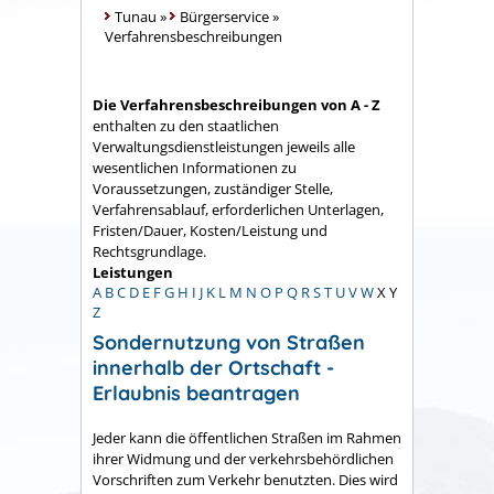
Tunau
»
Bürgerservice
»
Verfahrensbeschreibungen
Die Verfahrensbeschreibungen von A - Z
enthalten zu den staatlichen
Verwaltungsdienstleistungen jeweils alle
wesentlichen Informationen zu
Voraussetzungen, zuständiger Stelle,
Verfahrensablauf, erforderlichen Unterlagen,
Fristen/Dauer, Kosten/Leistung und
Rechtsgrundlage.
Leistungen
A
B
C
D
E
F
G
H
I
J
K
L
M
N
O
P
Q
R
S
T
U
V
W
X
Y
Z
Sondernutzung von Straßen
innerhalb der Ortschaft -
Erlaubnis beantragen
Jeder kann die öffentlichen Straßen im Rahmen
ihrer Widmung und der verkehrsbehördlichen
Vorschriften zum Verkehr benutzten. Dies wird