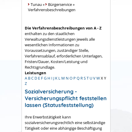
Tunau
»
Bürgerservice
»
Verfahrensbeschreibungen
Die Verfahrensbeschreibungen von A - Z
enthalten zu den staatlichen
Verwaltungsdienstleistungen jeweils alle
wesentlichen Informationen zu
Voraussetzungen, zuständiger Stelle,
Verfahrensablauf, erforderlichen Unterlagen,
Fristen/Dauer, Kosten/Leistung und
Rechtsgrundlage.
Leistungen
A
B
C
D
E
F
G
H
I
J
K
L
M
N
O
P
Q
R
S
T
U
V
W
X
Y
Z
Sozialversicherung -
Versicherungspflicht feststellen
lassen (Statusfeststellung)
Ihre Erwerbstätigkeit kann
sozialversicherungsrechtlich eine selbständige
Tätigkeit oder eine abhängige Beschäftigung