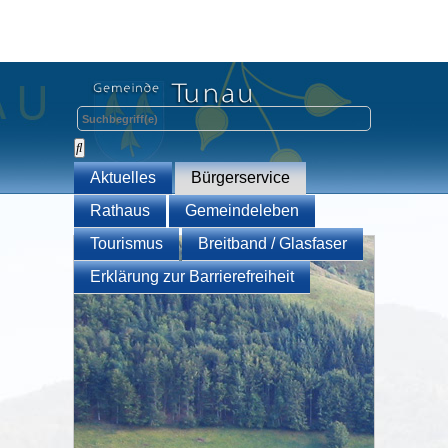
Aktuelles
Bürgerservice
Rathaus
Gemeindeleben
Tourismus
Breitband / Glasfaser
Erklärung zur Barrierefreiheit