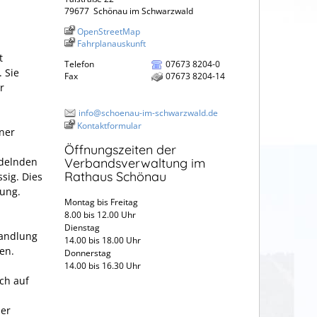
79677
Schönau im Schwarzwald
OpenStreetMap
Fahrplanauskunft
t
Telefon
07673 8204-0
. Sie
Fax
07673 8204-14
r
info@schoenau-im-schwarzwald.de
Kontaktformular
ner
Öffnungszeiten der
ndelnden
Verbandsverwaltung im
Rathaus Schönau
sig. Dies
nung.
Montag bis Freitag
8.00 bis 12.00 Uhr
Dienstag
handlung
14.00 bis 18.00 Uhr
en.
Donnerstag
14.00 bis 16.30 Uhr
ch auf
er