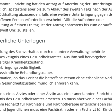
kannte Einrichtung hat den Antrag auf Anordnung der Unterbring
lich, spätestens aber bis zum Ablauf des zweiten Tags nach der 
ückhaltung abzusenden, falls eine weitere Unterbringung gegen d
offenen Person erforderlich erscheint. Fällt die Aufnahme oder
ltung auf einen Freitag, ist der Antrag spätestens bis zum darauf
wölf Uhr, zu stellen.
erliche Unterlagen
llung des Sachverhaltes durch die untere Verwaltungsbehörde
ches Zeugnis eines Gesundheitsamtes. Aus ihm soll hervorgehen:
eitiger Krankheitszustand,
rbringungsbedürftigkeit,
ussichtliche Behandlungsdauer,
rmation, ob das Gericht die betroffene Person ohne erhebliche Nach
n Gesundheitszustand mündlich anhören kann.
nis eines Arztes oder einer Ärztin aus einer anerkannten Einricht
nis des Gesundheitsamtes ersetzen. Es muss aber von einer Fachä
em Facharzt für Psychiatrie und Psychotherapie unterschrieben sei
und Jugendlichen muss eine Fachärztin oder ein Facharzt für Kind