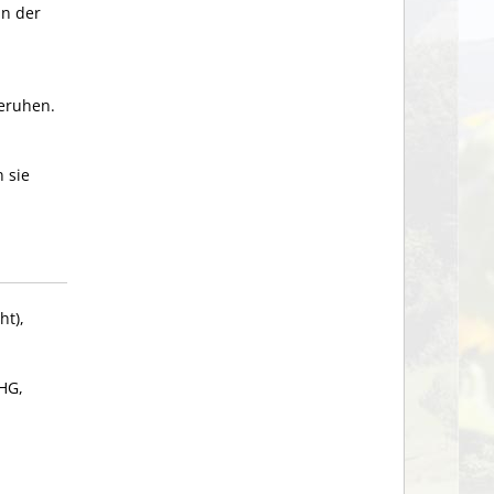
in der
beruhen.
 sie
ht),
HG,