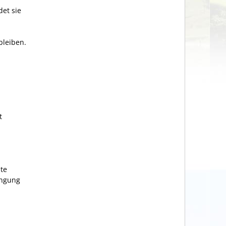
det sie
bleiben.
t
nte
ingung