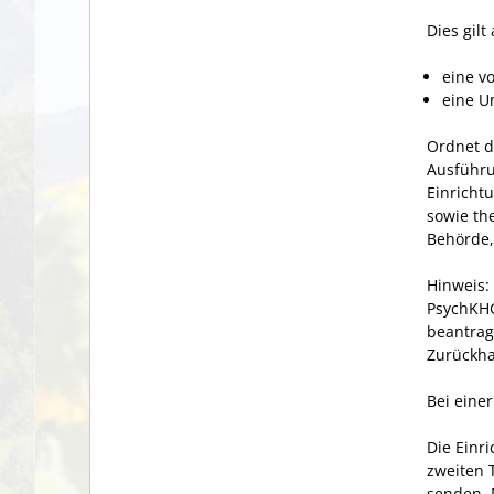
Dies gilt
eine v
eine U
Ordnet d
Ausführu
Einricht
sowie th
Behörde,
Hinweis:
PsychKHG
beantrag
Zurückha
Bei eine
Die Einr
zweiten 
senden. 