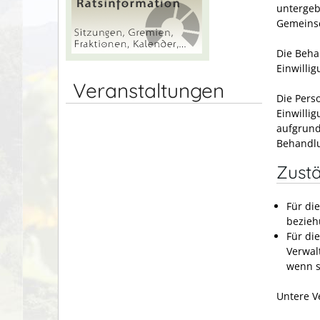
untergeb
Gemeinsc
Die Beha
Einwilli
Veranstaltungen
Die Pers
Einwilli
aufgrund 
Behandlu
Zustä
Für di
bezieh
Für di
Verwal
wenn s
Untere V