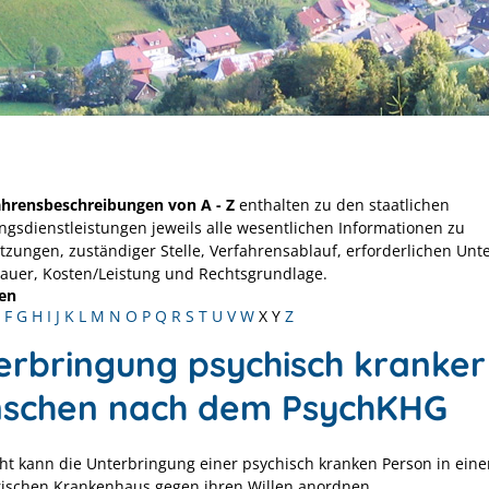
ahrensbeschreibungen von A - Z
enthalten zu den staatlichen
ngsdienstleistungen jeweils alle wesentlichen Informationen zu
tzungen, zuständiger Stelle, Verfahrensablauf, erforderlichen Unt
Dauer, Kosten/Leistung und Rechtsgrundlage.
en
F
G
H
I
J
K
L
M
N
O
P
Q
R
S
T
U
V
W
X
Y
Z
erbringung psychisch kranker
schen nach dem PsychKHG
cht kann die Unterbringung einer psychisch kranken Person in ein
rischen Krankenhaus gegen ihren Willen anordnen.