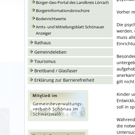
Bürger-Geo-Portal des Landkreis Lörrach
Bürgerinformationsbroschüre
Vorher m
Bodenrichtwerte
Die psyc
Amts- und Mitteilungsblatt Schönauer
werden, d
Anzeiger
muss all
Rathaus
Einricht
Gemeindeleben
Besonde
Tourismus
untergeb
aufgehob
Breitband / Glasfaser
anerkann
Erklärung zur Barrierefreiheit
gilt nic
Kinder u
Entwickl
soll in s
Während 
die notw
Untersuc