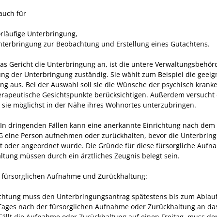
 auch für
orläufige Unterbringung,
nterbringung zur Beobachtung und Erstellung eines Gutachtens.
as Gericht die Unterbringung an, ist die untere Verwaltungsbehörd
ng der Unterbringung zuständig.
Sie wählt zum Beispiel die geeig
ung aus. Bei der Auswahl soll sie die Wünsche der psychisch krank
erapeutische Gesichtspunkte berücksichtigen. Außerdem versucht 
 sie möglichst in der Nähe ihres Wohnortes unterzubringen.
In dringenden Fällen kann eine anerkannte Einrichtung nach dem
 eine Person aufnehmen oder zurückhalten, bevor die Unterbrin
t oder angeordnet wurde. Die Gründe für diese fürsorgliche Auf
ltung müssen durch ein ärztliches Zeugnis belegt sein.
r fürsorglichen Aufnahme und Zurückhaltung:
ichtung muss den Unterbringungsantrag spätestens bis zum Ablau
Tages nach der fürsorglichen Aufnahme oder Zurückhaltung an das
Fällt die Aufnahme oder Zurückhaltung auf einen Freitag, muss de