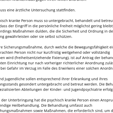
uss eine ärztliche Untersuchung stattfinden.
hisch kranke Person muss so untergebracht, behandelt und betreu
ass der Eingriff in die persönliche Freiheit möglichst gering bleibt
erdings Maßnahmen dulden, die die Sicherheit und Ordnung in de
ung gewährleisten oder sie selbst schützen.
re Sicherungsmaßnahme
, durch welche die Bewegungsfähigkeit ei
rachten Person nicht nur kurzfristig weitgehend oder vollständig
en wird (freiheitsentziehende Fixierung), ist auf Antrag der beha
ten Einrichtung nur nach vorheriger richterlicher Anordnung zuläs
ht bei Gefahr im Verzug im Falle des Erwirkens einer solchen Anord
nd Jugendliche sollen entsprechend ihrer Erkrankung und ihres
ungsstands gesondert untergebracht und betreut werden. Die Be
pezialisierten Abteilungen der Kinder- und Jugendpsychiatrie erfolg
der Unterbringung hat die psychisch kranke Person einen Anspru
endige Heilbehandlung.
Die Behandlung umfasst auch
hungsmaßnahmen sowie Maßnahmen, die erforderlich sind, um d