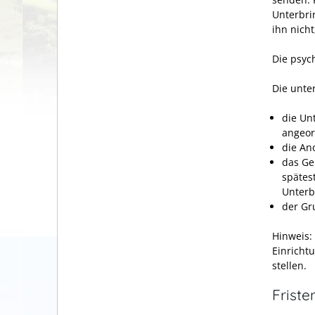
Unterbri
ihn nich
Die psych
Die unte
die Un
angeor
die An
das Ge
spätes
Unterb
der Gr
Hinweis:
Einricht
stellen.
Friste