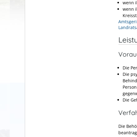
wenn i
wenn i
Kreiss
Amtsgeri
Landrats
Leist
Vorau
Die Pe
Die ps
Behind
Person
gegenw
Die Ge
Verfa
Die Behö
beantrag