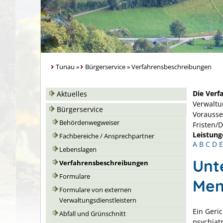
Tunau
»
Bürgerservice
»
Verfahrensbeschreibungen
Die Verf
Aktuelles
Verwaltu
Bürgerservice
Vorausse
Behördenwegweiser
Fristen/
Leistung
Fachbereiche / Ansprechpartner
A
B
C
D
E
Lebenslagen
Unt
Verfahrensbeschreibungen
Formulare
Men
Formulare von externen
Verwaltungsdienstleistern
Ein Geri
Abfall und Grünschnitt
psychiat