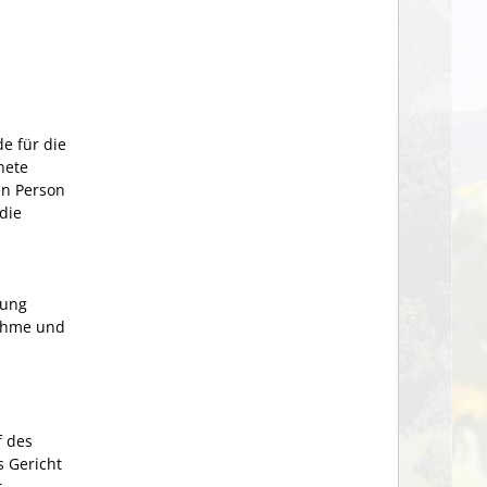
e für die
nete
en Person
die
gung
nahme und
f des
 Gericht
r