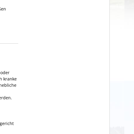
ßen
 oder
h kranke
hebliche
erden.
gericht