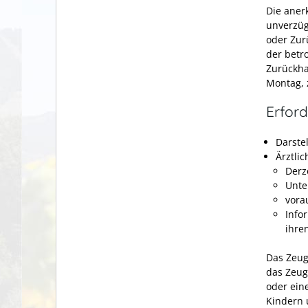
Die aner
unverzüg
oder Zur
der betr
Zurückha
Montag, z
Erford
Darste
Ärztli
Derz
Unte
vora
Info
ihre
Das Zeug
das Zeug
oder ein
Kindern 