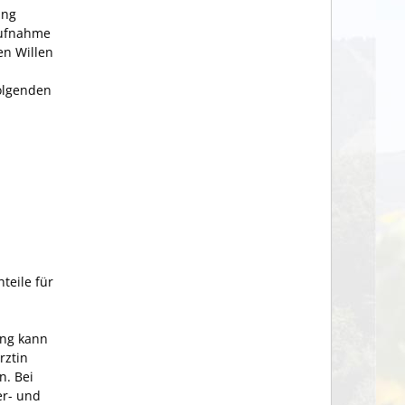
ung
Aufnahme
en Willen
folgenden
teile für
ung kann
rztin
n. Bei
er- und