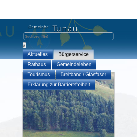
Aktuelles
Bürgerservice
Rathaus
Gemeindeleben
Tourismus
Breitband / Glasfaser
Erklärung zur Barrierefreiheit