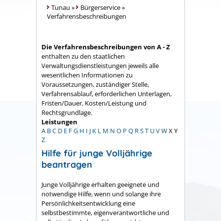
Tunau
»
Bürgerservice
»
Verfahrensbeschreibungen
Die Verfahrensbeschreibungen von A - Z
enthalten zu den staatlichen
Verwaltungsdienstleistungen jeweils alle
wesentlichen Informationen zu
Voraussetzungen, zuständiger Stelle,
Verfahrensablauf, erforderlichen Unterlagen,
Fristen/Dauer, Kosten/Leistung und
Rechtsgrundlage.
Leistungen
A
B
C
D
E
F
G
H
I
J
K
L
M
N
O
P
Q
R
S
T
U
V
W
X
Y
Z
Hilfe für junge Volljährige
beantragen
Junge Volljährige erhalten geeignete und
notwendige Hilfe, wenn und solange ihre
Persönlichkeitsentwicklung eine
selbstbestimmte, eigenverantwortliche und