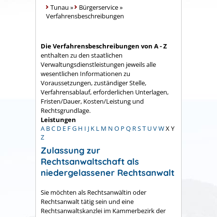
Tunau
»
Bürgerservice
»
Verfahrensbeschreibungen
Die Verfahrensbeschreibungen von A - Z
enthalten zu den staatlichen
Verwaltungsdienstleistungen jeweils alle
wesentlichen Informationen zu
Voraussetzungen, zuständiger Stelle,
Verfahrensablauf, erforderlichen Unterlagen,
Fristen/Dauer, Kosten/Leistung und
Rechtsgrundlage.
Leistungen
A
B
C
D
E
F
G
H
I
J
K
L
M
N
O
P
Q
R
S
T
U
V
W
X
Y
Z
Zulassung zur
Rechtsanwaltschaft als
niedergelassener Rechtsanwalt
Sie möchten als Rechtsanwältin oder
Rechtsanwalt tätig sein und eine
Rechtsanwaltskanzlei im Kammerbezirk der