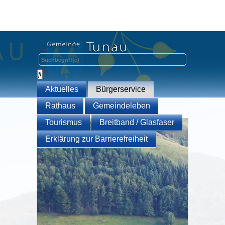
Aktuelles
Bürgerservice
Rathaus
Gemeindeleben
Tourismus
Breitband / Glasfaser
Erklärung zur Barrierefreiheit