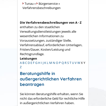
Tunau
»
Bürgerservice
»
Verfahrensbeschreibungen
Die Verfahrensbeschreibungen von A - Z
enthalten zu den staatlichen
Verwaltungsdienstleistungen jeweils alle
wesentlichen Informationen zu
Voraussetzungen, zuständiger Stelle,
Verfahrensablauf, erforderlichen Unterlagen,
Fristen/Dauer, Kosten/Leistung und
Rechtsgrundlage.
Leistungen
A
B
C
D
E
F
G
H
I
J
K
L
M
N
O
P
Q
R
S
T
U
V
W
X
Y
Z
Beratungshilfe in
außergerichtlichen Verfahren
beantragen
Sie können Beratungshilfe erhalten, wenn Sie
nicht das erforderliche Geld für rechtliche Hilfe
in außergerichtlichen Verfahren haben.