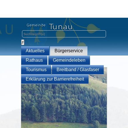
Aktuelles
Bürgerservice
Rathaus
Gemeindeleben
Tourismus
Breitband / Glasfaser
Erklärung zur Barrierefreiheit