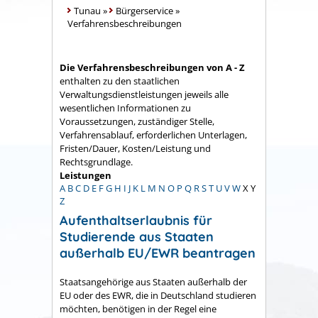
Tunau
»
Bürgerservice
»
Verfahrensbeschreibungen
Die Verfahrensbeschreibungen von A - Z
enthalten zu den staatlichen
Verwaltungsdienstleistungen jeweils alle
wesentlichen Informationen zu
Voraussetzungen, zuständiger Stelle,
Verfahrensablauf, erforderlichen Unterlagen,
Fristen/Dauer, Kosten/Leistung und
Rechtsgrundlage.
Leistungen
A
B
C
D
E
F
G
H
I
J
K
L
M
N
O
P
Q
R
S
T
U
V
W
X
Y
Z
Aufenthaltserlaubnis für
Studierende aus Staaten
außerhalb EU/EWR beantragen
Staatsangehörige aus Staaten außerhalb der
EU oder des EWR, die in Deutschland studieren
möchten, benötigen in der Regel eine