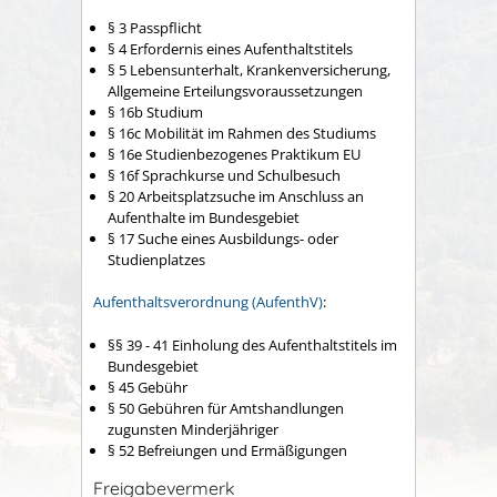
§ 3 Passpflicht
§ 4 Erfordernis eines Aufenthaltstitels
§ 5 Lebensunterhalt, Krankenversicherung,
Allgemeine Erteilungsvoraussetzungen
§ 16b Studium
§ 16c Mobilität im Rahmen des Studiums
§ 16e Studienbezogenes Praktikum EU
§ 16f Sprachkurse und Schulbesuch
§ 20 Arbeitsplatzsuche im Anschluss an
Aufenthalte im Bundesgebiet
§ 17 Suche eines Ausbildungs- oder
Studienplatzes
Aufenthaltsverordnung (AufenthV)
:
§§ 39 - 41 Einholung des Aufenthaltstitels im
Bundesgebiet
§ 45 Gebühr
§ 50 Gebühren für Amtshandlungen
zugunsten Minderjähriger
§ 52 Befreiungen und Ermäßigungen
Freigabevermerk