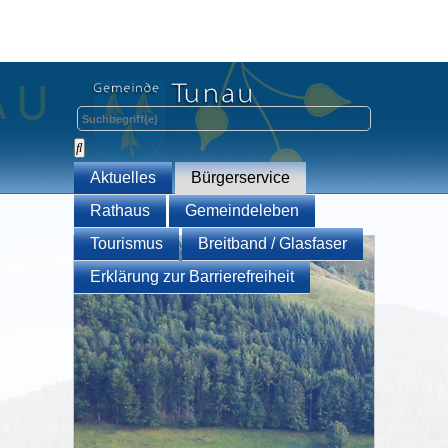
Aktuelles
Bürgerservice
Rathaus
Gemeindeleben
Tourismus
Breitband / Glasfaser
Erklärung zur Barrierefreiheit