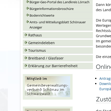
Bürger-Geo-Portal des Landkreis Lörrach
Dann kön
Bürgerinformationsbroschüre
des Land
Bodenrichtwerte
Die Euro
Amts- und Mitteilungsblatt Schönauer
Wertegem
Anzeiger
Rechtsst
Rathaus
Grundwe
Im gemei
Gemeindeleben
besonder
Tourismus
Die einze
Breitband / Glasfaser
Onli
Erklärung zur Barrierefreiheit
Antrag
Downlo
Europä
Zustä
das Staa