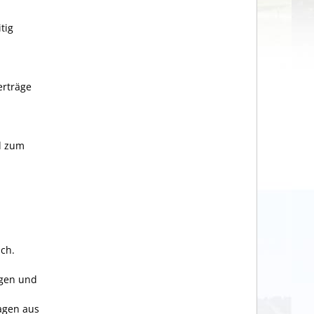
tig
erträge
d zum
ich.
agen und
agen aus