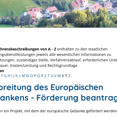
ahrensbeschreibungen von A - Z
enthalten zu den staatlichen
ngsdienstleistungen jeweils alle wesentlichen Informationen zu
tzungen, zuständiger Stelle, Verfahrensablauf, erforderlichen Unt
Dauer, Kosten/Leistung und Rechtsgrundlage.
en
F
G
H
I
J
K
L
M
N
O
P
Q
R
S
T
U
V
W
X
Y
Z
breitung des Europäischen
ankens - Förderung beantra
en ein Projekt, mit dem der europäische Gedanke gefördert werden 