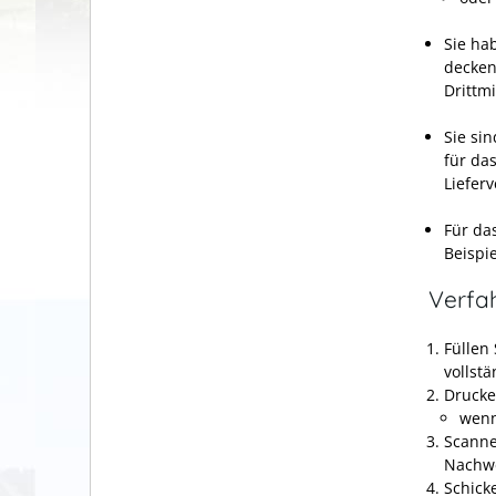
Sie ha
decken 
Drittmi
Sie si
für da
Lieferv
Für da
Beispi
Verfa
Füllen
vollst
Drucke
wenn
Scanne
Nachwe
Schick