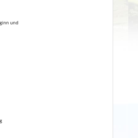
eginn und
ag