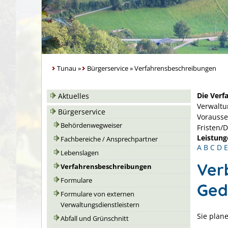
Tunau
»
Bürgerservice
»
Verfahrensbeschreibungen
Die Verf
Aktuelles
Verwaltu
Bürgerservice
Vorausse
Behördenwegweiser
Fristen/
Leistung
Fachbereiche / Ansprechpartner
A
B
C
D
E
Lebenslagen
Ver
Verfahrensbeschreibungen
Formulare
Ged
Formulare von externen
Verwaltungsdienstleistern
Sie plan
Abfall und Grünschnitt