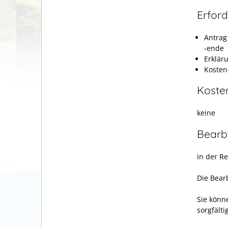
Erford
Antrag
-ende
Erklär
Kosten
Koste
keine
Bearb
in der R
Die Bear
Sie könn
sorgfält