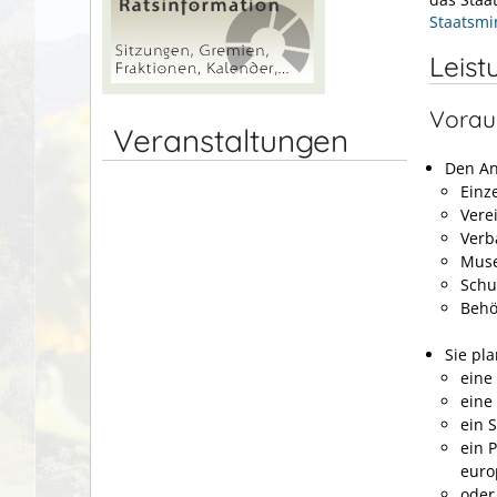
Staatsmi
Leist
Vorau
Veranstaltungen
Den Ant
Einz
Vere
Verb
Mus
Schu
Behö
Sie pl
eine
eine
ein 
ein 
euro
oder