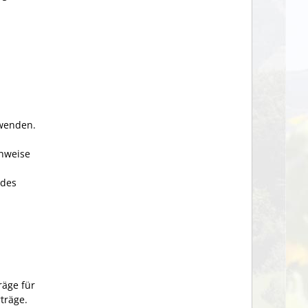
rwenden.
chweise
 des
räge für
träge.