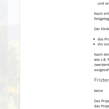
und se
Nach erf
festgele
Der Förd
das Pr
ihn in
Nach dem
wie z.B.
zweckent
ausgezah
Friste
keine
Das Proj
das Proje