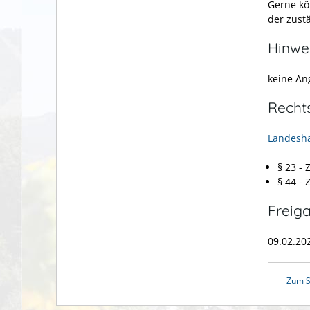
Gerne kö
der zust
Hinwe
keine An
Recht
Landesha
§ 23 -
§ 44 -
Freig
09.02.20
Zum S