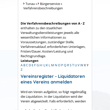
Tunau
»
Bürgerservice
»
Verfahrensbeschreibungen
Die Verfahrensbeschreibungen von A - Z
enthalten zu den staatlichen
Verwaltungsdienstleistungen jeweils alle
wesentlichen Informationen zu
Voraussetzungen, zuständiger Stelle,
Verfahrensablauf, erforderlichen Unterlagen,
Fristen/Dauer, Kosten/Leistung und
Rechtsgrundlage.
Leistungen
A
B
C
D
E
F
G
H
I
J
K
L
M
N
O
P
Q
R
S
T
U
V
W
X
Y
Z
Vereinsregister - Liquidatoren
eines Vereins anmelden
Wird ein Verein aufgelöst, so folgt regelmäßig
die Liquidation. In der Liquidation wird der
Verein abgewickelt. Falls erforderlich, werden