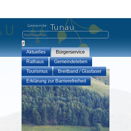
Aktuelles
Bürgerservice
Rathaus
Gemeindeleben
Tourismus
Breitband / Glasfaser
Erklärung zur Barrierefreiheit