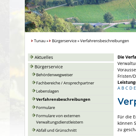
Tunau
»
Bürgerservice
»
Verfahrensbeschreibungen
Die Verf
Aktuelles
Verwaltu
Bürgerservice
Vorausse
Behördenwegweiser
Fristen/
Leistung
Fachbereiche / Ansprechpartner
A
B
C
D
E
Lebenslagen
Ver
Verfahrensbeschreibungen
Formulare
Formulare von externen
Für die 
Verwaltungsdienstleistern
können S
zu gesch
Abfall und Grünschnitt