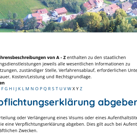
ahrensbeschreibungen von A - Z
enthalten zu den staatlichen
ngsdienstleistungen jeweils alle wesentlichen Informationen zu
tzungen, zuständiger Stelle, Verfahrensablauf, erforderlichen Unt
Dauer, Kosten/Leistung und Rechtsgrundlage.
en
F
G
H
I
J
K
L
M
N
O
P
Q
R
S
T
U
V
W
X
Y
Z
pflichtungserklärung abgebe
Erteilung oder Verlängerung eines Visums oder eines Aufenthaltstit
ie eine Verpflichtungserklärung abgeben.
Dies gilt auch bei Aufen
äftlichen Zwecken.