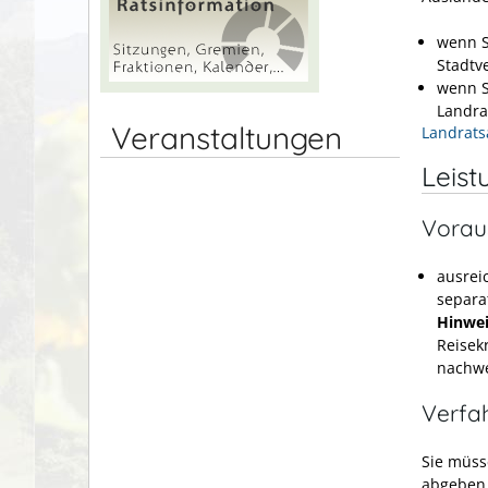
wenn S
Stadtv
wenn S
Landra
Veranstaltungen
Landrats
Leist
Vorau
ausrei
separa
Hinwei
Reisek
nachwe
Verfa
Sie müss
abgeben.