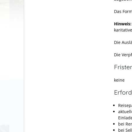
Das Formu
Hinweis
karitati
Die Ausl
Die Verpf
Friste
keine
Erford
Reisep
aktuel
Einlad
bei Re
bei Se