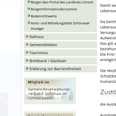
Bürger-Geo-Portal des Landkreis Lörrach
Damit ver
Bürgerinformationsbroschüre
Lebensun
Bodenrichtwerte
Sie beinh
Amts- und Mitteilungsblatt Schönauer
Lebensun
Anzeiger
Versorgu
Rathaus
Aufwendu
Das gilt 
Gemeindeleben
beziehun
Tourismus
Die Frist
ermöglic
Breitband / Glasfaser
Erklärung zur Barrierefreiheit
Die Verp
Schutzbe
humanitä
Zustä
die Ausl
Auslände