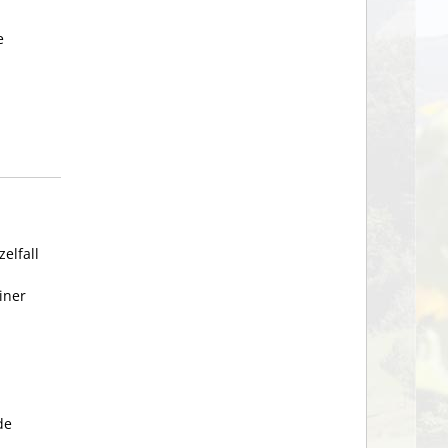
e
elfall
iner
de