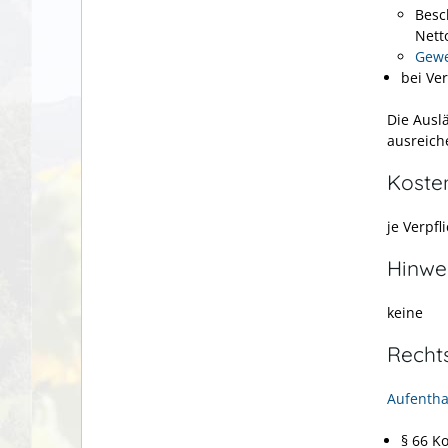
Besc
Net
Gewe
bei Ve
Die Ausl
ausreic
Koste
je Verpf
Hinwe
keine
Recht
Aufentha
§ 66 K