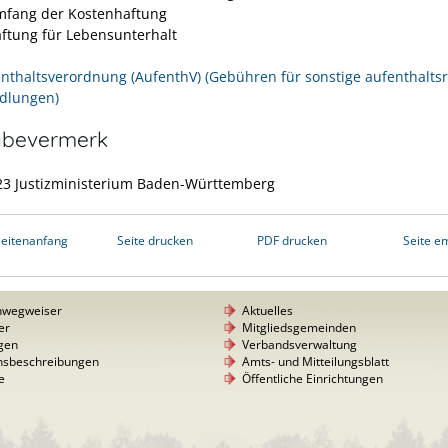
mfang der Kostenhaftung
aftung für Lebensunterhalt
enthaltsverordnung (AufenthV) (Gebühren für sonstige aufenthaltsr
dlungen)
abevermerk
23 Justizministerium Baden-Württemberg
eitenanfang
Seite drucken
PDF drucken
Seite e
nwegweiser
Aktuelles
er
Mitgliedsgemeinden
gen
Verbandsverwaltung
nsbeschreibungen
Amts- und Mitteilungsblatt
e
Öffentliche Einrichtungen