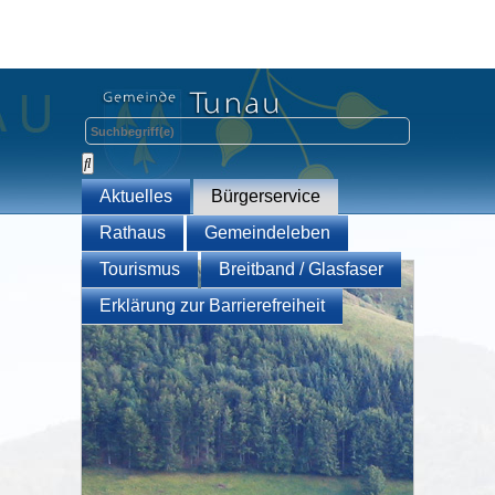
Aktuelles
Bürgerservice
Rathaus
Gemeindeleben
Tourismus
Breitband / Glasfaser
Erklärung zur Barrierefreiheit