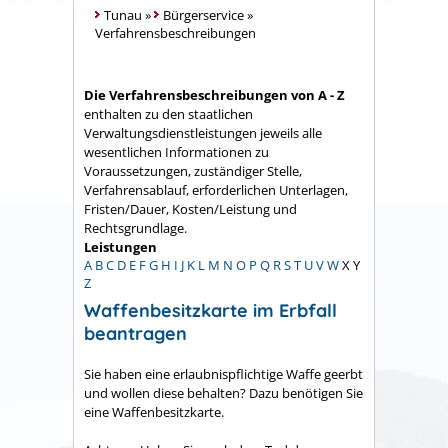
Tunau
»
Bürgerservice
»
Verfahrensbeschreibungen
Die Verfahrensbeschreibungen von A - Z
enthalten zu den staatlichen
Verwaltungsdienstleistungen jeweils alle
wesentlichen Informationen zu
Voraussetzungen, zuständiger Stelle,
Verfahrensablauf, erforderlichen Unterlagen,
Fristen/Dauer, Kosten/Leistung und
Rechtsgrundlage.
Leistungen
A
B
C
D
E
F
G
H
I
J
K
L
M
N
O
P
Q
R
S
T
U
V
W
X
Y
Z
Waffenbesitzkarte im Erbfall
beantragen
Sie haben eine erlaubnispflichtige Waffe geerbt
und wollen diese behalten? Dazu benötigen Sie
eine Waffenbesitzkarte.