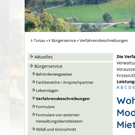
Tunau
»
Bürgerservice
»
Verfahrensbeschreibungen
Die Verf
Aktuelles
Verwaltu
Bürgerservice
Vorausse
Behördenwegweiser
Fristen/
Leistung
Fachbereiche / Ansprechpartner
A
B
C
D
E
Lebenslagen
Woh
Verfahrensbeschreibungen
Formulare
Mod
Formulare von externen
Mie
Verwaltungsdienstleistern
Abfall und Grünschnitt