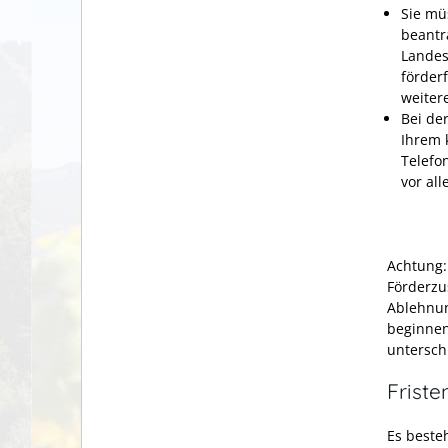
Sie mü
beantr
Landes
förder
weiter
Bei de
Ihrem 
Telefo
vor al
Achtung:
Förderzu
Ablehnun
beginnen
untersch
Friste
Es besteh