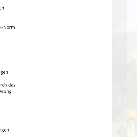
ch
IN-Norm
ngen
urch das
erung
ngen