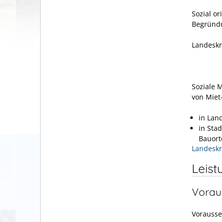
Sozial o
Begründ
Landeskr
Soziale 
von Miet
in Lan
in Sta
Bauort
Landeskr
Leist
Vorau
Vorausse