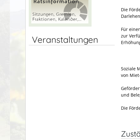
Die Förd
Darlehen 
Für eine
zur Verf
Veranstaltungen
Erhöhung
Soziale 
von Miet
Geförder
und Bel
Die Förd
Zustä