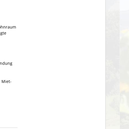
wohnraum
ngte
ündung
 Miet-