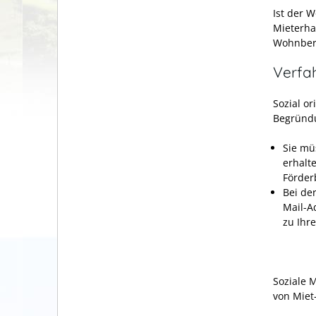
Ist der 
Mieterha
Wohnbere
Verfa
Sozial o
Begründ
Sie mü
erhalt
Förder
Bei de
Mail-A
zu Ihr
Soziale 
von Miet