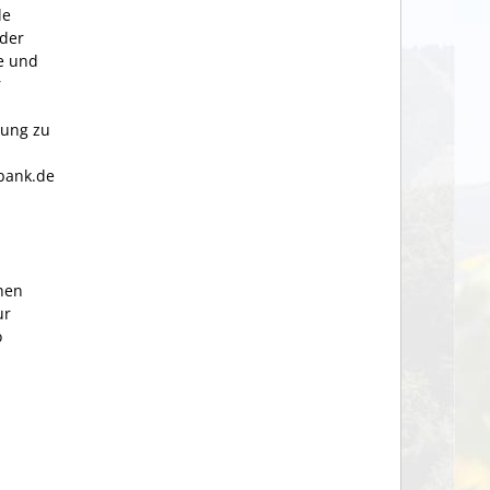
le
 der
e und
r
tung zu
bank.de
chen
ur
o