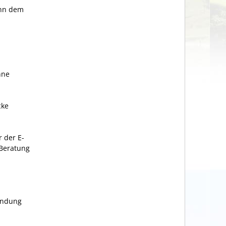
enn dem
hne
cke
 der E-
Beratung
ündung