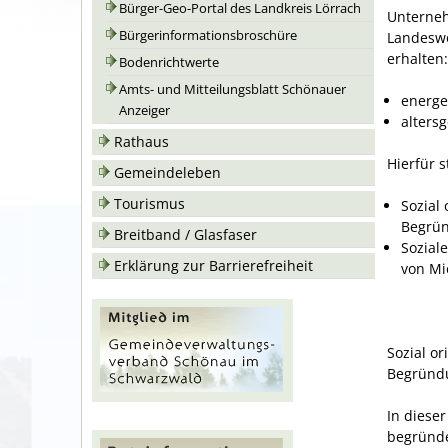
Bürger-Geo-Portal des Landkreis Lörrach
Unterne
Bürgerinformationsbroschüre
Landesw
erhalten:
Bodenrichtwerte
Amts- und Mitteilungsblatt Schönauer
energe
Anzeiger
alters
Rathaus
Hierfür 
Gemeindeleben
Tourismus
Sozial
Begrün
Breitband / Glasfaser
Sozial
Erklärung zur Barrierefreiheit
von Mi
Sozial o
Begründ
In diese
begründe