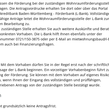
ssen die Förderung bei der zuständigen Wohnraumförderungsstel
agen. Die Antragsvordrucke erhalten Sie dort oder über das Portal
kreditbank Baden-Württemberg - Förderbank (L-Bank). Vollständig
fähige Anträge leitet die Wohnraumförderungsstelle der L-Bank zu
en Bearbeitung zu.
r zuständigen Stelle erhalten Sie auch weitere Auskünfte und Bera
konkreten Vorhaben. Die L-Bank hilft Ihnen ebenfalls unter der
nnummer 0721/150-3875 oder per E-Mail an mietwohnungsbau@l-
lem auch bei Finanzierungsfragen.
 Mit dem Vorhaben dürfen Sie in der Regel erst nach der schriftli
sage der L-Bank beginnen. Ein vorzeitiger Vorhabenbeginn führt z
g der Förderung. Sie können mit dem Vorhaben auf eigenes Risik
, wenn Ihnen der Eingang des vollständigen und prüffähigen,
riebenen Antrags von der zuständigen Stelle bestätigt wurde.
n
t grundsätzlich keine Antragsfrist.