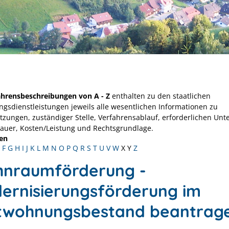
ahrensbeschreibungen von A - Z
enthalten zu den staatlichen
ngsdienstleistungen jeweils alle wesentlichen Informationen zu
tzungen, zuständiger Stelle, Verfahrensablauf, erforderlichen Unt
Dauer, Kosten/Leistung und Rechtsgrundlage.
en
F
G
H
I
J
K
L
M
N
O
P
Q
R
S
T
U
V
W
X
Y
Z
nraumförderung -
ernisierungsförderung im
twohnungsbestand beantrag