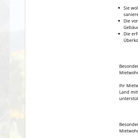
Sie wo
sanier
Die vo
Gebäud
Die er
Überko
Besonder
Mietwoh
Ihr Miet
Land mi
unterstüt
Besonder
Mietwohn