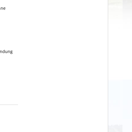
hne
ündung
s