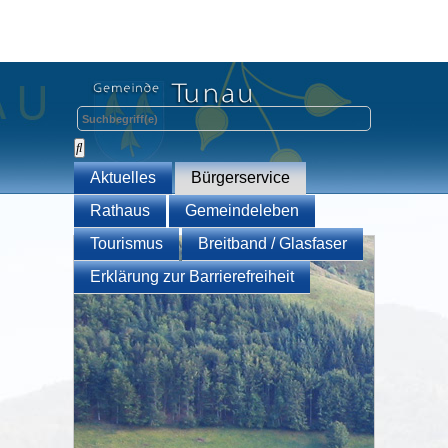
Aktuelles
Bürgerservice
Rathaus
Gemeindeleben
Tourismus
Breitband / Glasfaser
Erklärung zur Barrierefreiheit