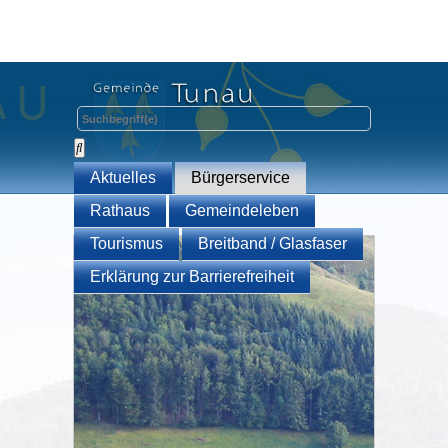
Aktuelles
Bürgerservice
Rathaus
Gemeindeleben
Tourismus
Breitband / Glasfaser
Erklärung zur Barrierefreiheit