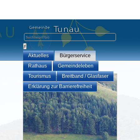
Aktuelles
Bürgerservice
Rathaus
Gemeindeleben
Tourismus
Breitband / Glasfaser
Erklärung zur Barrierefreiheit