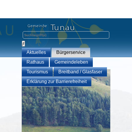
Aktuelles
Bürgerservice
Rathaus
Gemeindeleben
Tourismus
Breitband / Glasfaser
Erklärung zur Barrierefreiheit