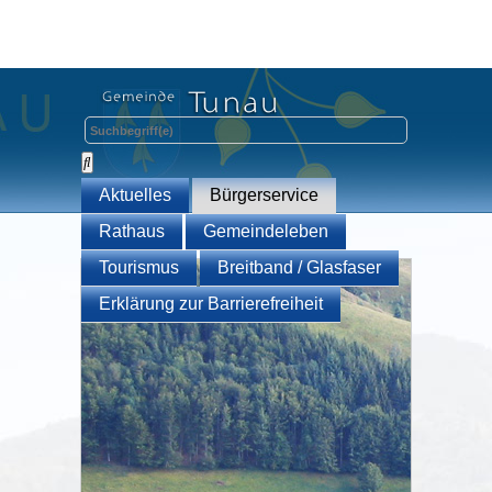
Aktuelles
Bürgerservice
Rathaus
Gemeindeleben
Tourismus
Breitband / Glasfaser
Erklärung zur Barrierefreiheit