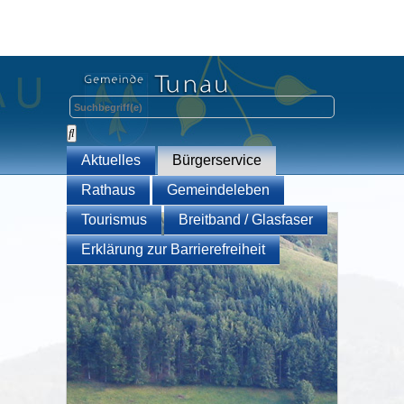
Aktuelles
Bürgerservice
Rathaus
Gemeindeleben
Tourismus
Breitband / Glasfaser
Erklärung zur Barrierefreiheit