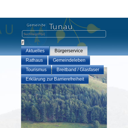
Aktuelles
Bürgerservice
Rathaus
Gemeindeleben
Tourismus
Breitband / Glasfaser
Erklärung zur Barrierefreiheit