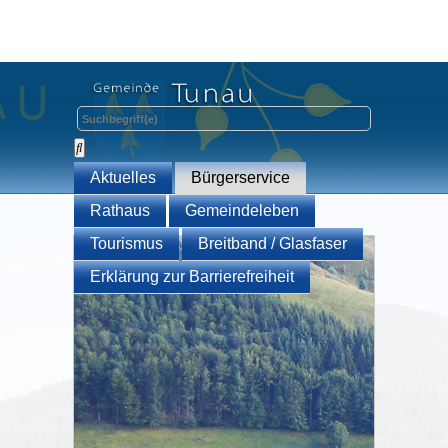
Aktuelles
Bürgerservice
Rathaus
Gemeindeleben
Tourismus
Breitband / Glasfaser
Erklärung zur Barrierefreiheit