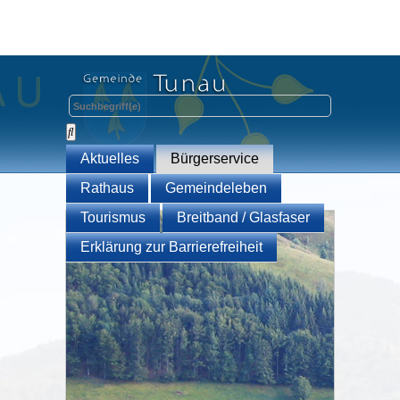
Aktuelles
Bürgerservice
Rathaus
Gemeindeleben
Tourismus
Breitband / Glasfaser
Erklärung zur Barrierefreiheit