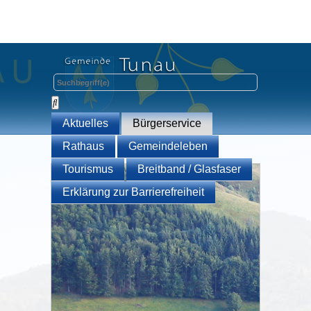
Aktuelles
Bürgerservice
Rathaus
Gemeindeleben
Tourismus
Breitband / Glasfaser
Erklärung zur Barrierefreiheit