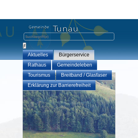
Aktuelles
Bürgerservice
Rathaus
Gemeindeleben
Tourismus
Breitband / Glasfaser
Erklärung zur Barrierefreiheit