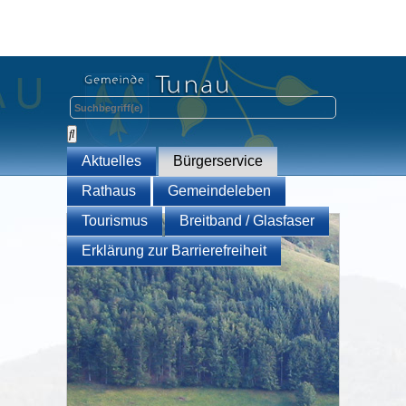
Aktuelles
Bürgerservice
Rathaus
Gemeindeleben
Tourismus
Breitband / Glasfaser
Erklärung zur Barrierefreiheit