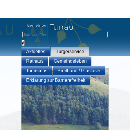
Aktuelles
Bürgerservice
Rathaus
Gemeindeleben
Tourismus
Breitband / Glasfaser
Erklärung zur Barrierefreiheit