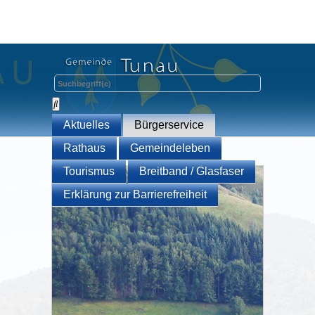
Aktuelles
Bürgerservice
Rathaus
Gemeindeleben
Tourismus
Breitband / Glasfaser
Erklärung zur Barrierefreiheit