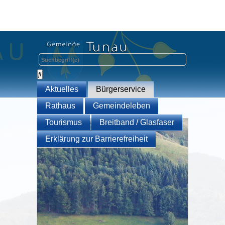
Aktuelles
Bürgerservice
Rathaus
Gemeindeleben
Tourismus
Breitband / Glasfaser
Erklärung zur Barrierefreiheit