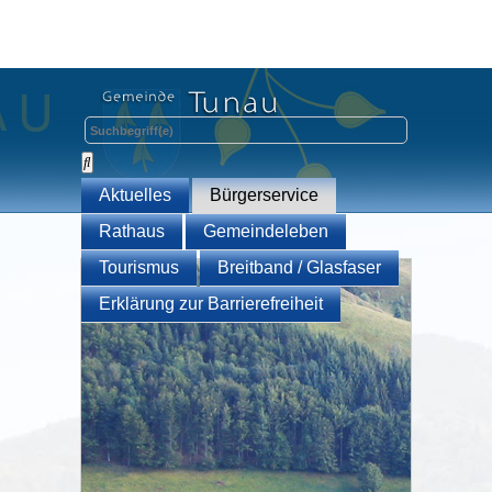
Aktuelles
Bürgerservice
Rathaus
Gemeindeleben
Tourismus
Breitband / Glasfaser
Erklärung zur Barrierefreiheit